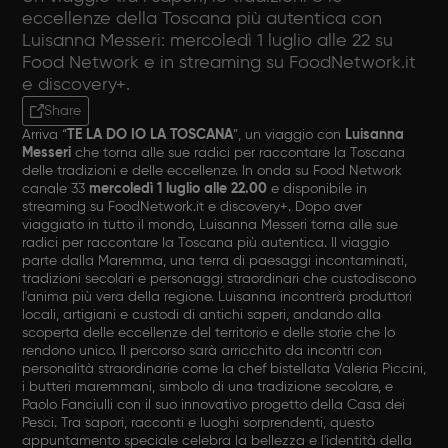
eccellenze della Toscana più autentica con
Luisanna Messeri: mercoledì 1 luglio alle 22 su
Food Network e in streaming su FoodNetwork.it
e discovery+.
Share
Arriva “
TE LA DO IO LA TOSCANA
”, un viaggio con
Luisanna
Messeri
che torna alle sue radici per raccontare la Toscana
delle tradizioni e delle eccellenze. In onda su Food Network
canale 33
mercoledì 1 luglio alle 22.00
e disponibile in
streaming su FoodNetwork.it e discovery+. Dopo aver
viaggiato in tutto il mondo, Luisanna Messeri torna alle sue
radici per raccontare la Toscana più autentica. Il viaggio
parte dalla Maremma, una terra di paesaggi incontaminati,
tradizioni secolari e personaggi straordinari che custodiscono
l'anima più vera della regione. Luisanna incontrerà produttori
locali, artigiani e custodi di antichi saperi, andando alla
scoperta delle eccellenze del territorio e delle storie che lo
rendono unico. Il percorso sarà arricchito da incontri con
personalità straordinarie come la chef bistellata Valeria Piccini,
i butteri maremmani, simbolo di una tradizione secolare, e
Paolo Fanciulli con il suo innovativo progetto della Casa dei
Pesci. Tra sapori, racconti e luoghi sorprendenti, questo
appuntamento speciale celebra la bellezza e l'identità della