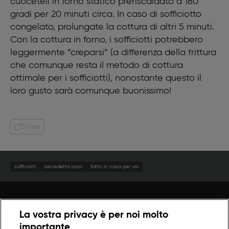
cuoceteli in forno statico preriscaldato a 180
gradi per 20 minuti circa. In caso di sofficiotto
congelato, prolungate la cottura di altri 5 minuti.
Con la cottura in forno, i sofficiotti potrebbero
leggermente “creparsi” (a differenza della frittura
che comunque resta il metodo di cottura
ottimale per i sofficiotti), nonostante questo il
loro gusto sarà comunque buonissimo!
Share
sofficiotti
benedetta rossi
fatto in casa per voi
La vostra privacy è per noi molto
importante