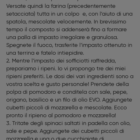
Mozzarella per pizza
Versate quindi la farina (precedentemente
Ingredienti ripieno Sofficiotti al prosciutto
setacciata) tutta in un colpo e, con l’aiuto di una
Cubetti di prosciutto cotto
spatola, mescolate velocemente. In brevissimo
Mozzarella per pizza
tempo il composto si addenserà fino a formare
Besciamella
una palla di impasto irregolare e granulosa.
Spegnete il fuoco, trasferite l’impasto ottenuto in
una terrina e fatelo intiepidire.
2. Mentre l’impasto dei sofficiotti raffredda,
prepariamo i ripeni. Io vi propongo tre dei miei
ripieni preferiti. Le dosi dei vari ingredienti sono a
vostra scelta e gusto personale! Prendete della
polpa di pomodoro e conditela con sale, pepe,
origano, basilico e un filo di olio EVO. Aggiungete
cubetti piccoli di mozzarella e mescolate. Ecco
pronto il ripieno al pomodoro e mozzarella!
3. Tritate degli spinaci saltati in padella con olio,
sale e pepe. Aggiungete dei cubetti piccoli di
mozzarella e una o due cucchiaiate di