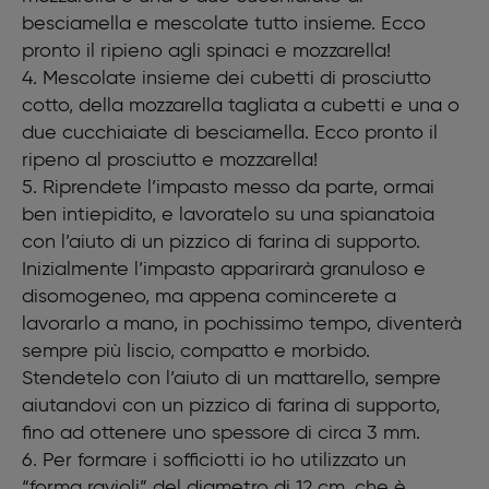
besciamella e mescolate tutto insieme. Ecco
pronto il ripieno agli spinaci e mozzarella!
4. Mescolate insieme dei cubetti di prosciutto
cotto, della mozzarella tagliata a cubetti e una o
due cucchiaiate di besciamella. Ecco pronto il
ripeno al prosciutto e mozzarella!
5. Riprendete l’impasto messo da parte, ormai
ben intiepidito, e lavoratelo su una spianatoia
con l’aiuto di un pizzico di farina di supporto.
Inizialmente l’impasto apparirarà granuloso e
disomogeneo, ma appena comincerete a
lavorarlo a mano, in pochissimo tempo, diventerà
sempre più liscio, compatto e morbido.
Stendetelo con l’aiuto di un mattarello, sempre
aiutandovi con un pizzico di farina di supporto,
fino ad ottenere uno spessore di circa 3 mm.
6. Per formare i sofficiotti io ho utilizzato un
“forma ravioli” del diametro di 12 cm, che è