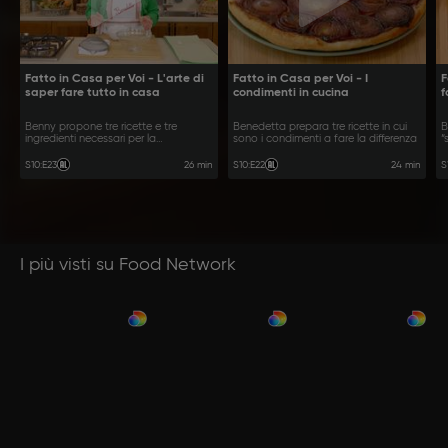
Fatto in Casa per Voi - L'arte di
Fatto in Casa per Voi - I
F
saper fare tutto in casa
condimenti in cucina
f
Benny propone tre ricette e tre
Benedetta prepara tre ricette in cui
B
ingredienti necessari per la
sono i condimenti a fare la differenza
“
preparazione
p
26 min
24 min
S10
:
E23
S10
:
E22
S
I più visti su Food Network