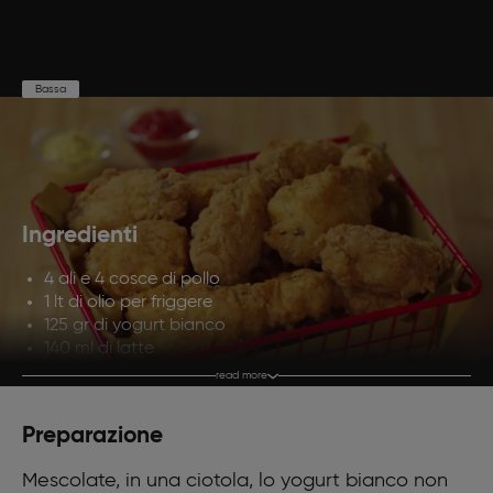
Bassa
Preparazione
Cottura
Porzioni
15'
20'
6
Ingredienti
4 ali e 4 cosce di pollo
1 lt di olio per friggere
125 gr di yogurt bianco
140 ml di latte
Mezzo limone
read more
150 gr di farina
150 gr di amido di mais
Preparazione
15 gr di lievito per torte salate
Paprika
Mescolate, in una ciotola, lo yogurt bianco non
Peperoncino in polvere