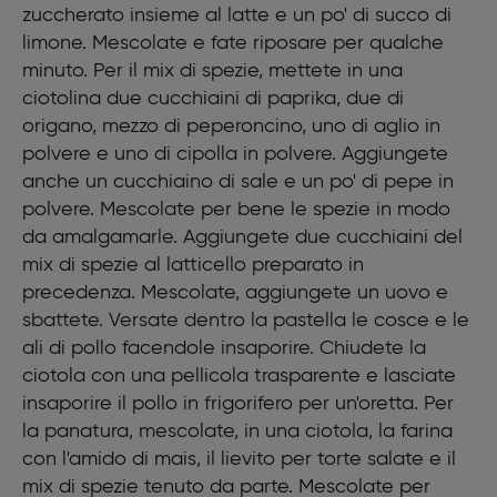
zuccherato insieme al latte e un po' di succo di
1 uovo
Aglio in polvere
limone. Mescolate e fate riposare per qualche
Cipolla in polvere
minuto. Per il mix di spezie, mettete in una
Origano secco
ciotolina due cucchiaini di paprika, due di
origano, mezzo di peperoncino, uno di aglio in
polvere e uno di cipolla in polvere. Aggiungete
anche un cucchiaino di sale e un po' di pepe in
polvere. Mescolate per bene le spezie in modo
da amalgamarle. Aggiungete due cucchiaini del
mix di spezie al latticello preparato in
precedenza. Mescolate, aggiungete un uovo e
sbattete. Versate dentro la pastella le cosce e le
ali di pollo facendole insaporire. Chiudete la
ciotola con una pellicola trasparente e lasciate
insaporire il pollo in frigorifero per un'oretta. Per
la panatura, mescolate, in una ciotola, la farina
con l'amido di mais, il lievito per torte salate e il
mix di spezie tenuto da parte. Mescolate per