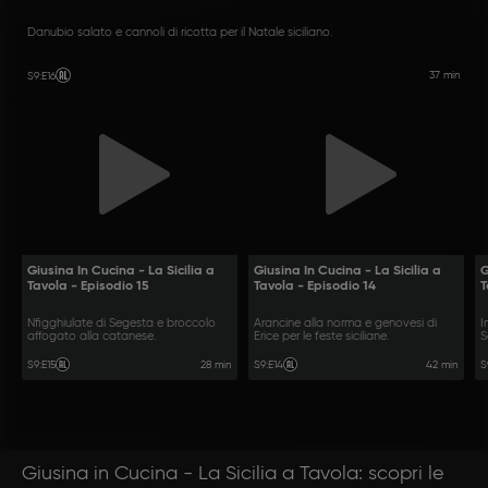
Danubio salato e cannoli di ricotta per il Natale siciliano.
37 min
S9
:
E16
Giusina In Cucina - La Sicilia a
Giusina In Cucina - La Sicilia a
G
Tavola - Episodio 15
Tavola - Episodio 14
T
Nfigghiulate di Segesta e broccolo
Arancine alla norma e genovesi di
I
affogato alla catanese.
Erice per le feste siciliane.
S
28 min
42 min
S9
:
E15
S9
:
E14
S
Giusina in Cucina - La Sicilia a Tavola: scopri le