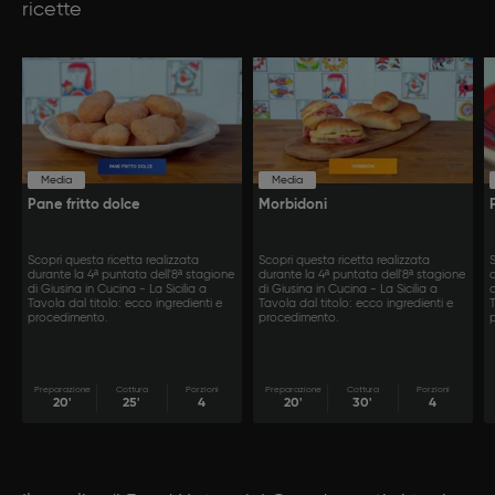
ricette
Media
Media
Pane fritto dolce
Morbidoni
Scopri questa ricetta realizzata
Scopri questa ricetta realizzata
S
durante la 4ª puntata dell'8ª stagione
durante la 4ª puntata dell'8ª stagione
d
di Giusina in Cucina - La Sicilia a
di Giusina in Cucina - La Sicilia a
d
Tavola dal titolo: ecco ingredienti e
Tavola dal titolo: ecco ingredienti e
T
procedimento.
procedimento.
Preparazione
Cottura
Porzioni
Preparazione
Cottura
Porzioni
20'
25'
4
20'
30'
4