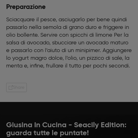
Limone Q.B.
Preparazione
1 avocado
125 g yogurt bianco
Sciacquare il pesce, asciugarlo per bene quindi
1 lime
passarlo nella semola di grano duro e friggere in
20 ml olio d’oliva
Menta
olio bollente. Servire con spicchi di limone Per la
salsa di avocado, sbucciare un avocado maturo
e passarlo con l’aiuto di un minipimer. Aggiungere
lo yogurt magro dolce, l’olio, un pizzico di sale, la
menta e, infine, frullare il tutto per pochi secondi.
Share
Giusina In Cucina - Seacily Edition:
guarda tutte le puntate!