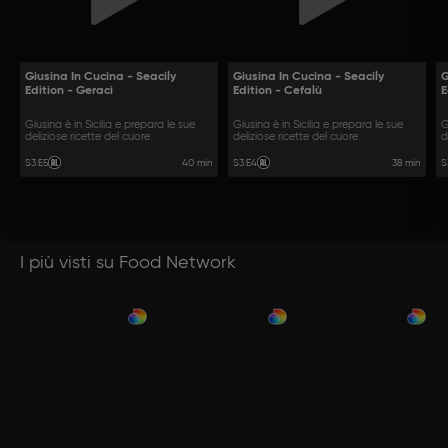
Giusina In Cucina - Seacily
Giusina In Cucina - Seacily
G
Edition - Geraci
Edition - Cefalù
E
Giusina è in Sicilia e prepara le sue
Giusina è in Sicilia e prepara le sue
G
deliziose ricette del cuore.
deliziose ricette del cuore.
d
40 min
38 min
S3
:
E5
S3
:
E4
S
I più visti su Food Network