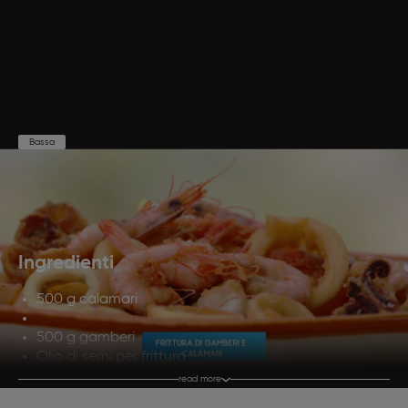
Bassa
Preparazione
Cottura
Porzioni
15'
5'
4
Ingredienti
500 g calamari
500 g gamberi
Olio di semi per frittura
Farina di grano duro Q.B.
read more
Sale Q.B.