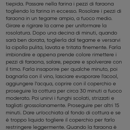
tiepida. Passare nella farina i pezzi di faraona
Sale
Pepe nero
togliendo la farina in eccesso. Rosolare i pezzi di
Contorno di patate e zucca
faraona in un tegame ampio, a fuoco medio.
4
Girare e rigirare la carne per uniformare la
6 patate rosse
rosolatura. Dopo una decina di minuti, quando
Sale
sarà ben dorata, toglierla dal tegame e versarvi
Pepe nero
Timo
la cipolla pulita, lavata e tritata finemente. Farla
Rosmarino
imbiondire e appena prende colore rimettere i
2 spicchi di aglio in camicia
pezzi di faraona, salare, pepare e spolverare con
Olio evo
il timo. Farla insaporire per qualche minuto, poi
½ zucca mantovana o regina
bagnarla con il vino, lasciare evaporare l'acool,
Sale grosso dolce di Cervia
aggiungere l’acqua, coprire con il coperchio e
Una decina di fave di cacao tritate
proseguire la cottura per circa 30 minuti a fuoco
moderato. Poi unirvi i funghi scolati, strizzati e
tagliati grossolanamente. Proseguire per altri 15
minuti. Dare un'occhiata al fondo di cottura e se
è troppo liquido togliere il coperchio per farlo
restringere leggermente. Quando la faraona è