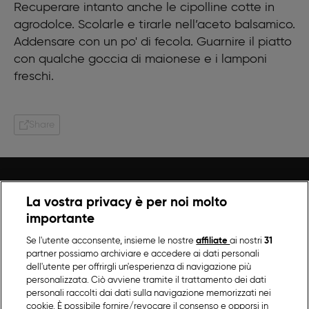
Recuperare intanto anche le cipolline cotte in
agrodolce. Scolarle e tirarle nell’aceto balsamico.
Addensare con un po' di fecola. Guarnire il piatto
con qualche goccia di maionese e i lamponi
freschi.
Share
La vostra privacy è per noi molto
importante
Se l'utente acconsente, insieme le nostre
affiliate
ai nostri
31
partner possiamo archiviare e accedere ai dati personali
dell'utente per offrirgli un'esperienza di navigazione più
personalizzata. Ciò avviene tramite il trattamento dei dati
personali raccolti dai dati sulla navigazione memorizzati nei
cookie. È possibile fornire/revocare il consenso e opporsi in