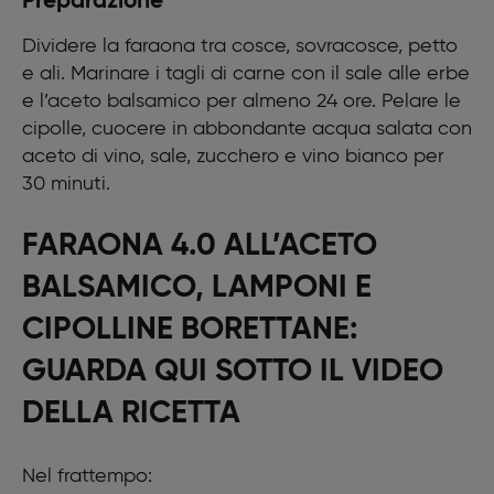
Preparazione
aceto di vino)
Pane raffermo grattugiato
Dividere la faraona tra cosce, sovracosce, petto
Uova
e ali. Marinare i tagli di carne con il sale alle erbe
Farina
Fiori edibili
e l’aceto balsamico per almeno 24 ore. Pelare le
Crescione di acetosella
cipolle, cuocere in abbondante acqua salata con
Per le cipolline all’aceto
aceto di vino, sale, zucchero e vino bianco per
12 cipolline borettane
30 minuti.
100 gr aceto balsamico
2 cucchiai zucchero
Fecola
FARAONA 4.0 ALL’ACETO
1 bicchiere di vino bianco
BALSAMICO, LAMPONI E
Per guarnire
Maionese all’aceto balsamico
CIPOLLINE BORETTANE:
Qualche lampone fresco
GUARDA QUI SOTTO IL VIDEO
DELLA RICETTA
Nel frattempo: