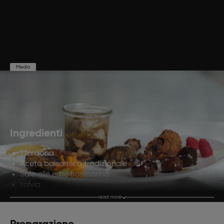
Media
Preparazione
Cottura
Porzioni
40'
120'
4
Ingredienti
1 faraona
Aceto balsamico tradizionale
Sale alle erbe (rosmarino
salvia
alloro
read more
sale
olio di oliva