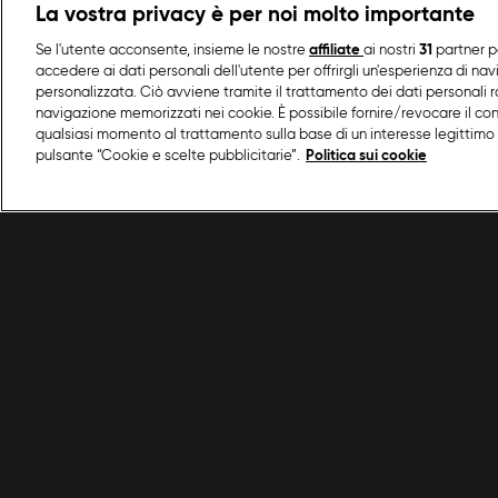
La vostra privacy è per noi molto importante
Se l'utente acconsente, insieme le nostre
affiliate
ai nostri
31
partner p
accedere ai dati personali dell'utente per offrirgli un'esperienza di na
personalizzata. Ciò avviene tramite il trattamento dei dati personali ra
navigazione memorizzati nei cookie. È possibile fornire/revocare il co
qualsiasi momento al trattamento sulla base di un interesse legittimo 
pulsante “Cookie e scelte pubblicitarie”.
Politica sui cookie
/
Secondi piatti
/
Costolette di agnello al moscato 
Condizioni d'uso
Privacy policy