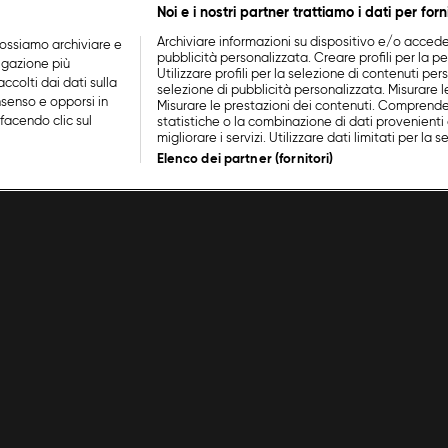
Noi e i nostri partner trattiamo i dati per forn
Archiviare informazioni su dispositivo e/o accederv
ossiamo archiviare e
pubblicità personalizzata. Creare profili per la p
vigazione più
Utilizzare profili per la selezione di contenuti perso
ccolti dai dati sulla
selezione di pubblicità personalizzata. Misurare l
nsenso e opporsi in
Misurare le prestazioni dei contenuti. Comprende
facendo clic sul
statistiche o la combinazione di dati provenienti 
migliorare i servizi. Utilizzare dati limitati per la 
Elenco dei partner (fornitori)
di Trani, fave e cicorie
Cookie Policy
Lavora con noi