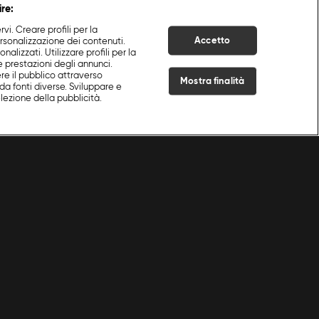
ire:
i. Creare profili per la
Accetto
ersonalizzazione dei contenuti.
nalizzati. Utilizzare profili per la
e prestazioni degli annunci.
re il pubblico attraverso
Mostra finalità
da fonti diverse. Sviluppare e
selezione della pubblicità.
Live Now
Cookie e scelte pubblicitarie
Problemi di ricezione?