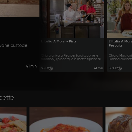
L'Italia A Morsi - Pisa
L'Italia A Mor
ovane custode
Pescaia
Chiara arriva a Pisa per farci scoprire le
Chiara Maci arr
tradizioni, i prodotti, e le ricette tipiche di
Daiana cucinerà
questa città
territorio
41 min
S5
:
E8
41 min
S5
:
E12
icette