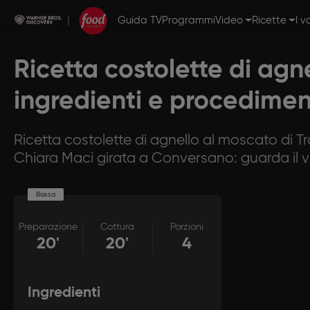
Guida TV
Programmi
Video
Ricette
I v
Ricetta costolette di agne
ingredienti e procedime
Ricetta costolette di agnello al moscato di Tr
Chiara Maci girata a Conversano: guarda il v
Bassa
Preparazione
Cottura
Porzioni
20'
20'
4
Ingredienti