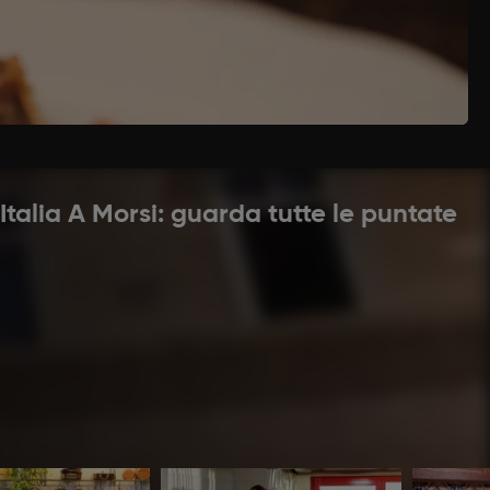
eri e il bouquet garni; gustare di sale. Sfumare
'Italia A Morsi: guarda tutte le puntate