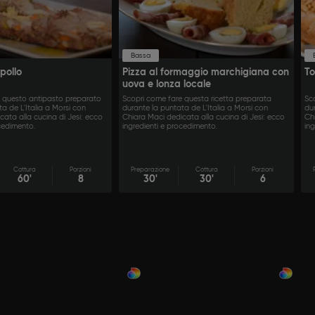
Bassa
pollo
Pizza al formaggio marchigiana con
To
uova e lonza locale
e questo antipasto preparato
Scopri come fare questa ricetta preparata
Sc
a de L'Italia a Morsi con
durante la puntata de L'Italia a Morsi con
dur
cata alla cucina di Jesi: ecco
Chiara Maci dedicata alla cucina di Jesi: ecco
Ch
ocedimento.
ingredienti e procedimento.
in
Cottura
Porzioni
Preparazione
Cottura
Porzioni
60'
8
30'
30'
6