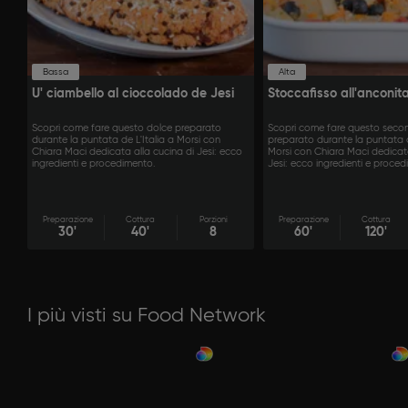
Bassa
Alta
U' ciambello al cioccolado de Jesi
Stoccafisso all'anconit
Scopri come fare questo dolce preparato
Scopri come fare questo seco
durante la puntata de L'Italia a Morsi con
preparato durante la puntata d
Chiara Maci dedicata alla cucina di Jesi: ecco
Morsi con Chiara Maci dedicata
ingredienti e procedimento.
Jesi: ecco ingredienti e proced
Preparazione
Cottura
Porzioni
Preparazione
Cottura
30'
40'
8
60'
120'
I più visti su Food Network