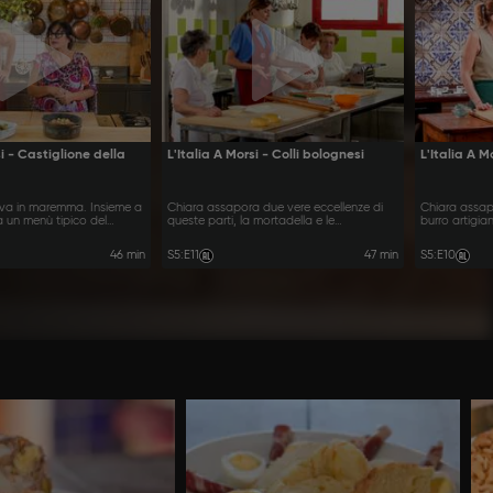
si - Castiglione della
L'Italia A Morsi - Colli bolognesi
L'Italia A M
iva in maremma. Insieme a
Chiara assapora due vere eccellenze di
Chiara assapor
 un menù tipico del
queste parti, la mortadella e le
burro artigian
crescentine.
tradizioni.
46 min
S5
:
E11
47 min
S5
:
E10