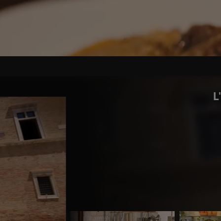
costolette in olio evo, pomodori tagliati a pezzi, i capp
to di Trani e terminare la cottura per circa 15 minuti.
L