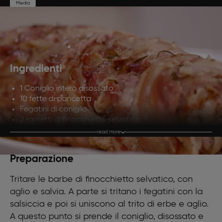
Media
Preparazione
Cottura
Porzioni
30'
40'
4
Ingredienti
1 Coniglio intero disossato
10 fette di pancetta
Fegatini di coniglio
2 rametti di finocchietto selvatico
2 rametti di rosmarino
read more
3 foglioline di salvia
3 cucchiai pieni di olive nere denocciolate
Preparazione
2 spicchi d’aglio
Olio d’oliva q.b.
Tritare le barbe di finocchietto selvatico, con
Sale q.b.
aglio e salvia. A parte si tritano i fegatini con la
Pepe q.b.
Un bicchiere di vino Verdicchio
salsiccia e poi si uniscono al trito di erbe e aglio.
A questo punto si prende il coniglio, disossato e