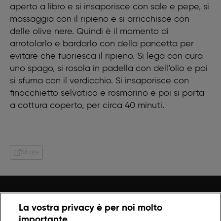
aperto a libro e si insaporisce con sale e pepe, si
massaggia con il ripieno e si arricchisce con
delle olive nere. Quindi è il momento di
arrotolarlo e bardarlo con della pancetta per
evitare che fuoriesca il ripieno. Si lega con cura
uno spago, si rosola in padella con dell’olio e poi
si sfuma con il verdicchio. Si insaporisce con
finocchietto selvatico e rosmarino e poi si porta
a cottura coperto, per circa 40 minuti.
Share
La vostra privacy è per noi molto
importante