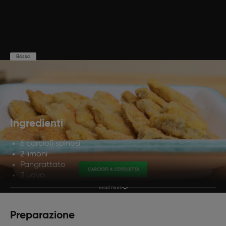
Bassa
Preparazione
Cottura
Porzioni
15'
25'
4
Ingredienti
6 carciofi spinosi
2 limoni
Pangrattato
3 uova
Farina 00
read more
Caciocavallo grattugiato
Olio evo
Preparazione