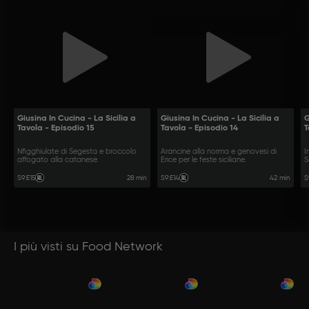
Giusina In Cucina - La Sicilia a
Giusina In Cucina - La Sicilia a
G
Tavola - Episodio 15
Tavola - Episodio 14
T
Nfigghiulate di Segesta e broccolo
Arancine alla norma e genovesi di
I
affogato alla catanese.
Erice per le feste siciliane.
S
28 min
42 min
S9
:
E15
S9
:
E14
S
I più visti su Food Network