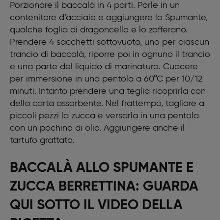
Porzionare il baccalà in 4 parti. Porle in un
100 gr olio extravergine d’oliva
contenitore d’acciaio e aggiungere lo Spumante,
30 gr di tartufo grattato
1 lt di acqua
qualche foglia di dragoncello e lo zafferano.
Qualche scaglia di tartufo fresco
Prendere 4 sacchetti sottovuoto, uno per ciascun
trancio di baccalà, riporre poi in ognuno il trancio
e una parte del liquido di marinatura. Cuocere
per immersione in una pentola a 60°C per 10/12
minuti. Intanto prendere una teglia ricoprirla con
della carta assorbente. Nel frattempo, tagliare a
piccoli pezzi la zucca e versarla in una pentola
con un pochino di olio. Aggiungere anche il
tartufo grattato.
BACCALÀ ALLO SPUMANTE E
ZUCCA BERRETTINA: GUARDA
QUI SOTTO IL VIDEO DELLA