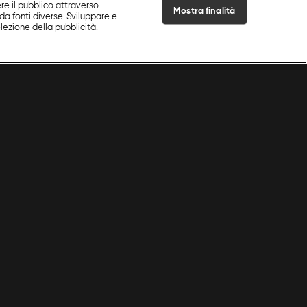
re il pubblico attraverso
Mostra finalità
da fonti diverse. Sviluppare e
selezione della pubblicità.
Live Now
Cookie e scelte pubblicitarie
Problemi di ricezione?