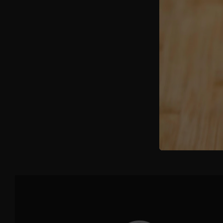
IN UNA PEN
METTIAMO 
SOFFRITTO,
METTIAMO D
ZUPPA 
VERSIAMO U
RESTO DEL
METTIAMO D
GRATTUGIA