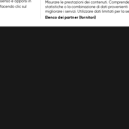
nsenso e opporsi in
Misurare le prestazioni dei contenuti. Comprende
facendo clic sul
statistiche o la combinazione di dati provenienti 
migliorare i servizi. Utilizzare dati limitati per la 
Elenco dei partner (fornitori)
Cookie Policy
Lavora con noi