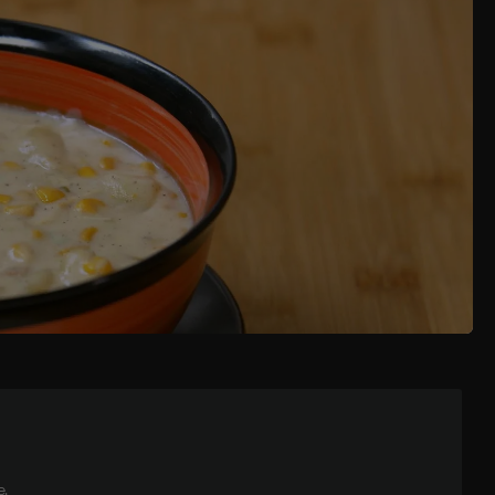
LA CIPOLLA, IL SEDANO E LA CAROTA E LI
CCIAMO SOFFRIGGERE. QUANDO È PRONTO IL
A PENTOLA PIÙ GRANDE TAGLIAMO LE PATATE,
ATO A PEZZI.
TO IL VIDEO DELLA RICETTA
ESCOLIAMO A FUOCO SPENTO. VERSIAMO IL
 QUANDO LE PATATE SONO A METÀ COTTURA
MO IL LATTE E LA PANNA. SALIAMO E DIAMO UNA
IAMO DI CUOCERE.
.