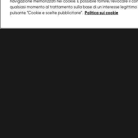
navigazione memorizzati nei cookie. È possibile fornire/revocare il co
qualsiasi momento al trattamento sulla base di un interesse legittimo 
pulsante “Cookie e scelte pubblicitarie”.
Politica sui cookie
/
Primi piatti
/
Zuppa di pollo e mais
Condizioni d'uso
Privacy policy
© 2025 Discovery Italia Srl Tutti i diritti riservati P.IVA 04501580965