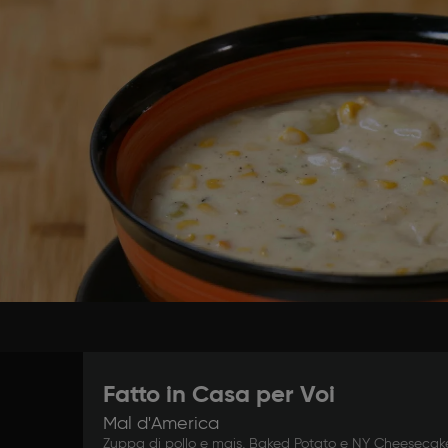
TOLA FACCIAMO SOFFRIGGERE IL BURRO, POI TRITIAMO 
DENTRO. AGGIUNGIAMO UNO SPICCHIO D’AGLIO E FA
 TOGLIAMO L’AGLIO E AGGIUNGIAMO LA FARINA. IN UN
ENTRO IL MAIS E IL PETTO DI POLLO GRIGLIATO TAGLI
DI POLLO E MAIS: GUARDA QUI SOT
N PO’ DI BRODO NELLA PENTOLA DEL SOFFRITTO E M
 BRODO NELL’ALTRA PENTOLA E FACCIAMO CUOCERE.
ENTRO IL SOFFRITTO CON LA FARINA, POI AGGIUNGIA
TA DI NOCE MOSCATA. AGGIUNGIAMO DEL PEPE E FIN
Fatto in Casa per Voi
Mal d'America
Zuppa di pollo e mais, Baked Potato e NY Cheesecake