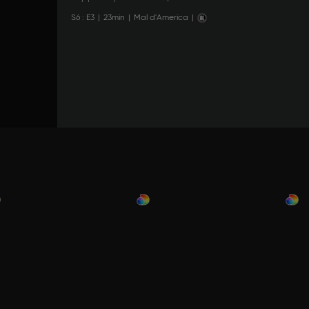
S
6
: E
3
|
23
min
|
Mal d'America
|