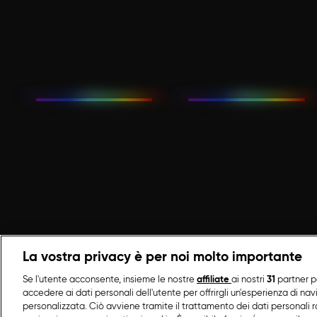
La vostra privacy è per noi molto importante
Se l'utente acconsente, insieme le nostre
affiliate
ai nostri
31
partner p
accedere ai dati personali dell'utente per offrirgli un'esperienza di na
personalizzata. Ciò avviene tramite il trattamento dei dati personali ra