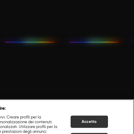
ire:
i. Creare profili per la
Accetto
ersonalizzazione dei contenuti.
nalizzati. Utilizzare profili per la
e prestazioni degli annunci.