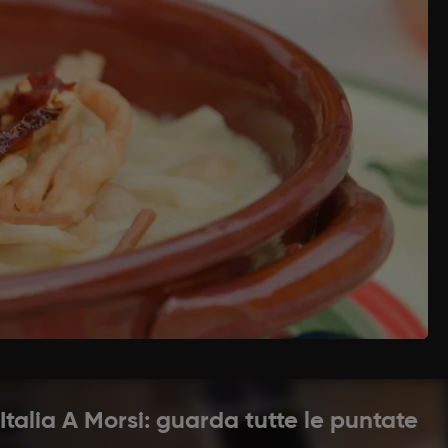
e fino ad ottenere una pasta liscia ed
are fasce strette 4 cm circa. Farle asciugare
 bagno i ceci per almeno 12 ore. Mettere a
odoro. A fine cottura frullare la metà dei ceci.
le di sale. Scolare quando sono al dente.
 porzione. Una volta pronte farle asciugare su un
olio EVO, aggiungere un rametto di rosmarino,
tamente. A metà cottura aggiungere 1 o 2
n coccio porre le sagne, due mestoli di acqua di
on pane frantumato. Mantecare. Servire le sagne
'Italia A Morsi: guarda tutte le puntate