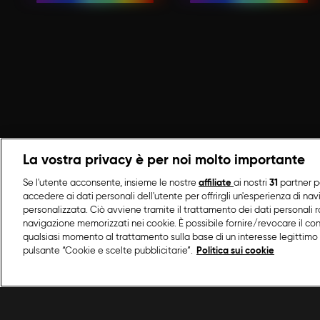
La vostra privacy è per noi molto importante
Se l'utente acconsente, insieme le nostre
affiliate
ai nostri
31
partner p
accedere ai dati personali dell'utente per offrirgli un'esperienza di na
personalizzata. Ciò avviene tramite il trattamento dei dati personali ra
navigazione memorizzati nei cookie. È possibile fornire/revocare il co
qualsiasi momento al trattamento sulla base di un interesse legittimo 
pulsante “Cookie e scelte pubblicitarie”.
Politica sui cookie