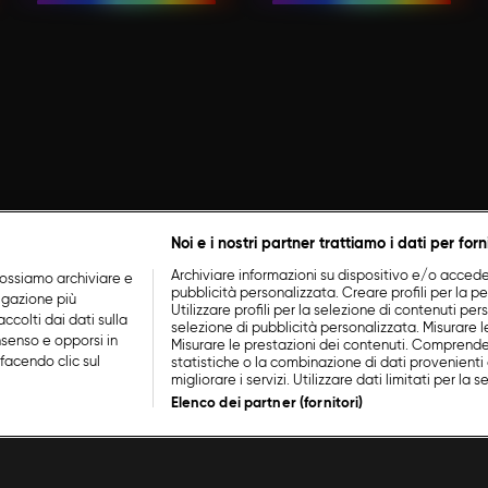
Noi e i nostri partner trattiamo i dati per forn
Archiviare informazioni su dispositivo e/o accederv
ossiamo archiviare e
pubblicità personalizzata. Creare profili per la p
vigazione più
Utilizzare profili per la selezione di contenuti perso
ccolti dai dati sulla
selezione di pubblicità personalizzata. Misurare l
nsenso e opporsi in
Misurare le prestazioni dei contenuti. Comprende
facendo clic sul
statistiche o la combinazione di dati provenienti 
migliorare i servizi. Utilizzare dati limitati per la 
Elenco dei partner (fornitori)