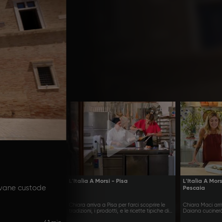
L'Italia A Morsi - Pisa
L'Italia A Mor
ovane custode
Pescaia
Chiara arriva a Pisa per farci scoprire le
Chiara Maci arr
tradizioni, i prodotti, e le ricette tipiche di
Daiana cucinerà
questa città
territorio