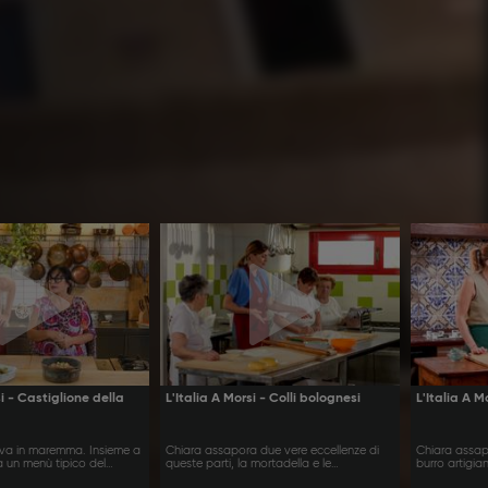
si - Castiglione della
L'Italia A Morsi - Colli bolognesi
L'Italia A M
iva in maremma. Insieme a
Chiara assapora due vere eccellenze di
Chiara assapor
 un menù tipico del
queste parti, la mortadella e le
burro artigian
crescentine.
tradizioni.