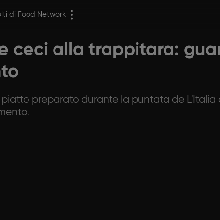
olti di Food Network
e ceci alla trappitara: guar
nto
o piatto preparato durante la puntata de L'Itali
imento.