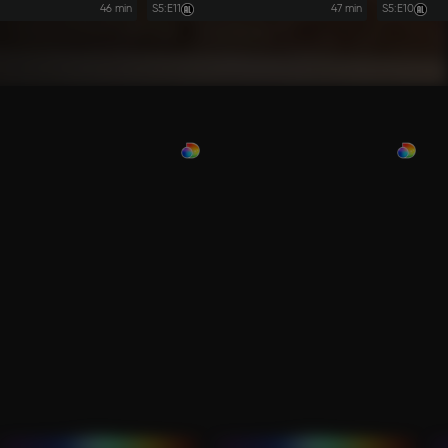
46 min
S5
:
E11
47 min
S5
:
E10