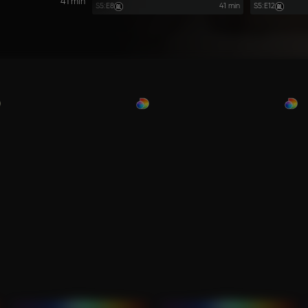
41 min
S5
:
E8
41 min
S5
:
E12