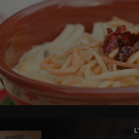
arina a fontana: aggiungere l’acqua e il sale. impastar
tendere una sfoglia di 2-3 mm con il mattarello. Ricav
 la semola. Sovrapporle e tagliare le sagne. Mettere a
amma dolce per 4 ore e condire con cipolle, olio e pom
qua in una pentola grande. Tuffare le sagne e aggiustar
aldare l’olio e friggere un pugnetto di sagne per ogni
bente. In un pentolino profondo porre un bicchiere di 
 d’aglio vestito, la crosta del pane e far friggere len
chi. A fine cottura togliere il rosmarino e l’aglio. In u
purea di ceci, i ceci caldi e il condimento soffritto, c
mpagnate dal peperone franto.
L