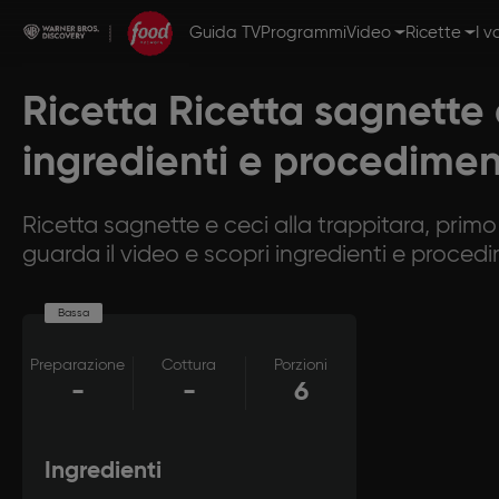
Guida TV
Programmi
Video
Ricette
I v
Ricetta Ricetta sagnette 
ingredienti e procedime
Ricetta sagnette e ceci alla trappitara, prim
guarda il video e scopri ingredienti e proced
Bassa
Preparazione
Cottura
Porzioni
-
-
6
Ingredienti