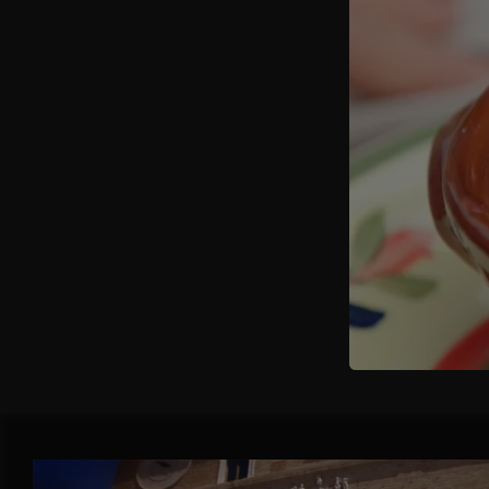
Versare la f
omogenea. S
Coprire con
cuocere a fi
Bollire l’ac
Mettere a sc
panno assor
uno spicchio
peperoni sec
cottura, la 
fritte acco