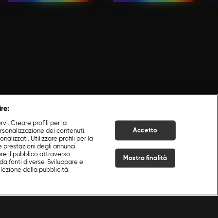
ire:
i. Creare profili per la
Accetto
ersonalizzazione dei contenuti.
nalizzati. Utilizzare profili per la
e prestazioni degli annunci.
re il pubblico attraverso
Mostra finalità
da fonti diverse. Sviluppare e
selezione della pubblicità.
Live Now