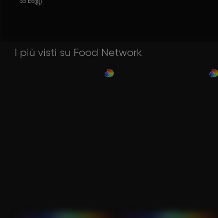
S5
:
E6
I più visti su Food Network