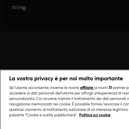
S10
:
E8
La vostra privacy è per noi molto importante
Se l'utente acconsente, insieme le nostre
affiliate
ai nostri
31
partner p
accedere ai dati personali dell'utente per offrirgli un'esperienza di na
personalizzata. Ciò avviene tramite il trattamento dei dati personali ra
navigazione memorizzati nei cookie. È possibile fornire/revocare il co
qualsiasi momento al trattamento sulla base di un interesse legittimo 
pulsante “Cookie e scelte pubblicitarie”.
Politica sui cookie