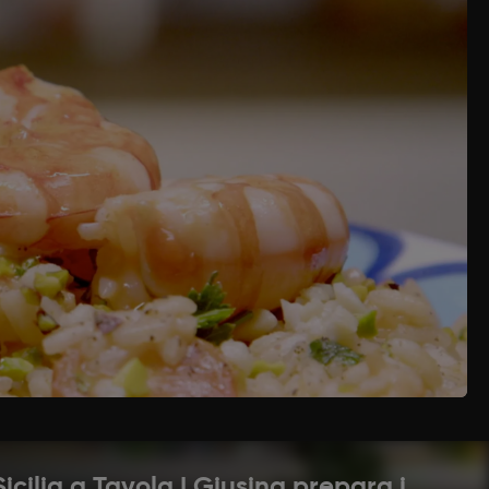
 a pezzetti carota, sedano e cipolla, pomodorini e
are, aggiungere anche le teste e i carapaci,
te e fate cuocere il brodo.
STACCHI E MANDORLE:
TTA
chio d’aglio con olio d’oliva, quindi aggiungere i
e quindi aggiungete il riso. Fate tostare, e
brodo e cuocere. A cottura quasi ultimata,
 il prezzemolo, pistacchi e mandorle tritate e
icilia a Tavola | Giusina prepara i