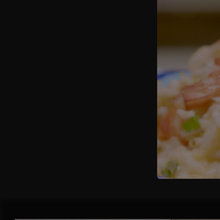
Pulire i gam
prezzemolo e
quindi sfuma
RISOTT
GUARDA
Filtrate e s
pomodori e u
sfumate con
aggiungete g
servite.