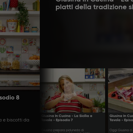
piatti della tradizione s
isodio 8
Giusina In Cucina - La Sicilia a
Giusina In Cuc
a e biscotti da
Tavola - Episodio 7
Tavola - Epis
Giusina prepara piduneda di
Oggi Giusina ci 