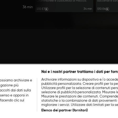
Grammichele e cuddureddi di Milocca.
saccense e sar
36 min
S10
:
E7
34 min
S10
:
E6
Noi e i nostri partner trattiamo i dati per forn
Archiviare informazioni su dispositivo e/o accederv
ossiamo archiviare e
pubblicità personalizzata. Creare profili per la p
vigazione più
Utilizzare profili per la selezione di contenuti perso
ccolti dai dati sulla
selezione di pubblicità personalizzata. Misurare l
nsenso e opporsi in
Misurare le prestazioni dei contenuti. Comprende
facendo clic sul
statistiche o la combinazione di dati provenienti 
migliorare i servizi. Utilizzare dati limitati per la 
Elenco dei partner (fornitori)