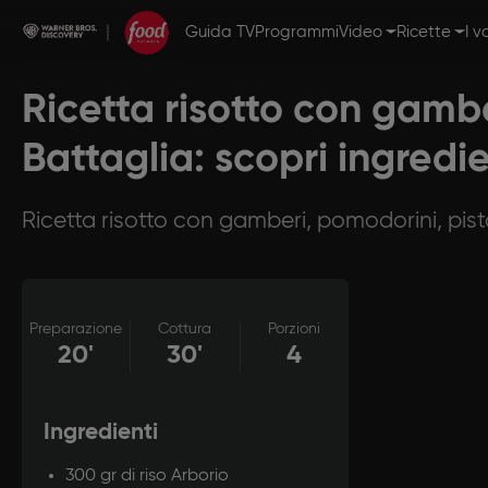
Guida TV
Programmi
Video
Ricette
I v
Ricetta risotto con gambe
Battaglia: scopri ingredi
Ricetta risotto con gamberi, pomodorini, pist
Preparazione
Cottura
Porzioni
20'
30'
4
Ingredienti
300 gr di riso Arborio