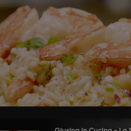
beri e tenere da parte le teste e il carapace. Tagliare
 fare un soffritto con olio evo in un pentolino e rosol
re il vino. Fate sfumare, aggiungete dell’acqua bollen
O CON GAMBERI, POMODORINI, PI
 QUI SOTTO IL VIDEO DELLA RICE
arà pronto per l’utilizzo. Mettere in una padella uno spic
na metà dei gamberi tagliati a pezzetti. Fate insaporir
 un po’ di vino bianco. Andate via via aggiungendo il 
li altri gamberi, mantecate con altro olio, aggiungete
Giusina in Cucina - La S