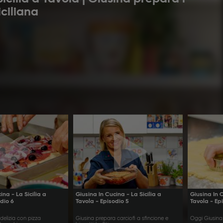
iciliana
ina - La Sicilia a
Giusina In Cucina - La Sicilia a
Giusina In C
odio 6
Tavola - Episodio 5
Tavola - Ep
delizia con pizza
Giusina prepara carciofi a sfincione e
Oggi Giusina