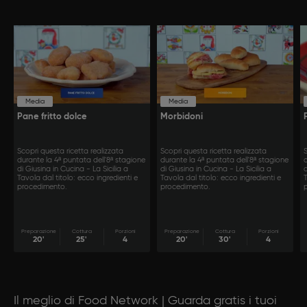
Media
Media
Pane fritto dolce
Morbidoni
Scopri questa ricetta realizzata
Scopri questa ricetta realizzata
S
durante la 4ª puntata dell'8ª stagione
durante la 4ª puntata dell'8ª stagione
d
di Giusina in Cucina - La Sicilia a
di Giusina in Cucina - La Sicilia a
d
Tavola dal titolo: ecco ingredienti e
Tavola dal titolo: ecco ingredienti e
T
procedimento.
procedimento.
Preparazione
Cottura
Porzioni
Preparazione
Cottura
Porzioni
20'
25'
4
20'
30'
4
Il meglio di Food Network | Guarda gratis i tuoi