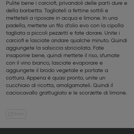
Pulite bene i carciofi, privandoli delle parti dure e
La scorza di un limone
della barbetta. Tagliateli a fettine sottili e
Succo di limone
Sale
metteteli a riposare in acqua e limone. In una
Pepe
padella, mettete un filo d’olio evo con la cipolla
tagliata a piccoli pezzetti e fate dorare. Unite i
carciofi e lasciate andare qualche minuto. Quindi
aggiungete la salsiccia sbriciolata. Fate
insaporire bene, quindi mettete il riso, sfumate
con il vino bianco, lasciate evaporare e
aggiungete il brodo vegetale e portate a
cottura. Appena è quasi pronto, unite un
cucchiaio di ricotta, amalgamateli. Quindi il
caciocavallo grattugiato e le scorzette di limone.
Share