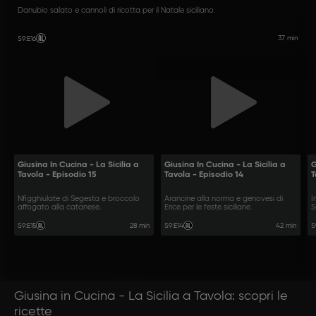
Danubio salato e cannoli di ricotta per il Natale siciliano.
37 min
S9
:
E16
Giusina In Cucina - La Sicilia a
Giusina In Cucina - La Sicilia a
G
Tavola - Episodio 15
Tavola - Episodio 14
T
Nfigghiulate di Segesta e broccolo
Arancine alla norma e genovesi di
I
affogato alla catanese.
Erice per le feste siciliane.
S
28 min
42 min
S9
:
E15
S9
:
E14
S
Giusina in Cucina - La Sicilia a Tavola: scopri le
ricette