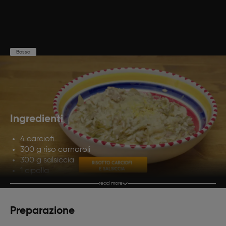
Bassa
Preparazione
Cottura
Porzioni
15'
30'
4
Ingredienti
4 carciofi
300 g riso carnaroli
300 g salsiccia
1 cipolla
1 bicchiere di vino bianco
read more
Brodo vegetale
Olio evo
Preparazione
50 g di caciocavallo grattugiato
100 g di ricotta vaccina