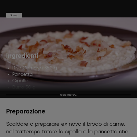
Bassa
Preparazione
Cottura
Porzioni
10'
20'
4
Ingredienti
Riso Carnaroli 350 g
Pancetta
Cipolle
Burro 50 g
Brodo di carne 500 ml
read more
Olio extravergine di oliva q. b.
Parmigiano grattugiato 100 g
Preparazione
Spumante 500 ml
Scaldare o preparare ex novo il brodo di carne,
nel frattempo tritare la cipolla e la pancetta che