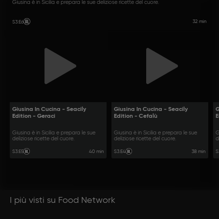
Giusina è in Sicilia e prepara le sue deliziose ricette del cuore.
32 min
S3
:
E6
Giusina In Cucina - Seacily
Giusina In Cucina - Seacily
G
Edition - Geraci
Edition - Cefalù
E
Giusina è in Sicilia e prepara le sue
Giusina è in Sicilia e prepara le sue
G
deliziose ricette del cuore.
deliziose ricette del cuore.
d
40 min
38 min
S3
:
E5
S3
:
E4
S
I più visti su Food Network