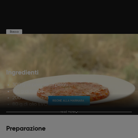
Bassa
Preparazione
Cottura
Porzioni
20'
40'
4
Ingredienti
300 g di pomodori pelati
160 g di risone
200 ml di acqua
80 g di olio EVO
40 g di Ragusano D.O.P.
read more
1 spicchio d’aglio
Prezzemolo q.b.
Preparazione
Polvere di pomodoro secco q.b.
Origano q.b.