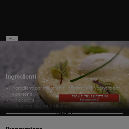
Alta
Preparazione
Cottura
Porzioni
420'
-
4
Ingredienti
Ingredienti per la crema di peperone di Voghera per
4 persone
4 peperoni
Olio extra vergine d’oliva q.b.
1 scalogno
read more
Acqua q.b.
Sale q.b.