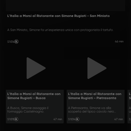
L'Italia a Morsi al Ristorante con Simone Rugiati - San Miniato
A San Miniato, Simone fa un'esperienza unica con protagonista il tartufo.
46 min
S1
:
E16
L'Italia a Morsi al Ristorante con
L'Italia a Morsi al Ristorante con
L
Simone Rugiati - Busca
Simone Rugiati - Pietrasanta
S
A Busca, Simone assaggia il
A Pietrasanta, SImone va alla
A
formaggio Castelmagno.
scoperta del tipico cavolo nero
u
toscano.
47 min
47 min
S1
:
E15
S1
:
E14
S