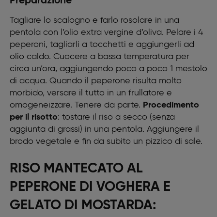
Preparazione
Ingredienti per il risotto per 4 persone
320 gr riso Carnaroli
Tagliare lo scalogno e farlo rosolare in una
1
pentola con l’olio extra vergine d’oliva. Pelare i 4
5 lt brodo vegetale
50 gr burro
peperoni, tagliarli a tocchetti e aggiungerli ad
80 gr Parmigiano Reggiano
olio caldo. Cuocere a bassa temperatura per
20 gr olio extra vergine d’oliva
circa un’ora, aggiungendo poco a poco 1 mestolo
Sale fino q.b.
di acqua. Quando il peperone risulta molto
Ingredienti per il gelato di mostarda
morbido, versare il tutto in un frullatore e
100 gr di mostarda di frutta mista di Voghera
100 ml di latte intero fresco
omogeneizzare. Tenere da parte.
Procedimento
100 ml di panna fresca
per il risotto
: tostare il riso a secco (senza
5 gr di sale
aggiunta di grassi) in una pentola. Aggiungere il
brodo vegetale e fin da subito un pizzico di sale.
RISO MANTECATO AL
PEPERONE DI VOGHERA E
GELATO DI MOSTARDA: