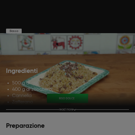
Bassa
Preparazione
Cottura
Porzioni
10'
15'
4
Ingredienti
500 g di riso
400 g di zucchero
Cannella
Zafferano
Granella di pistacchi
read more
Scaglie di cioccolato
Codette colorate
Preparazione