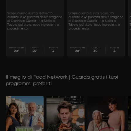
Scopri questa ricetta realizzata
Scopri questa ricetta realizzata
S
durante la 4ª puntata dell'8ª stagione
durante la 4ª puntata dell'8ª stagione
d
di Giusina in Cucina - La Sicilia a
di Giusina in Cucina - La Sicilia a
d
Tavola dal titolo: ecco ingredienti e
Tavola dal titolo: ecco ingredienti e
T
procedimento.
procedimento.
Preparazione
Cottura
Porzioni
Preparazione
Cottura
Porzioni
20'
25'
4
20'
30'
4
Il meglio di Food Network | Guarda gratis i tuoi
programmi preferiti