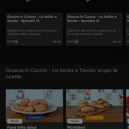
Giusina In Cucina - La Sicilia a
Giusina In Cucina - La Sicilia a
G
Tavola - Episodio 15
Tavola - Episodio 14
T
Nfigghiulate di Segesta e broccolo
Arancine alla norma e genovesi di
I
affogato alla catanese.
Erice per le feste siciliane.
S
28 min
42 min
S9
:
E15
S9
:
E14
S
Giusina in Cucina - La Sicilia a Tavola: scopri le
ricette
Media
Media
Pane fritto dolce
Morbidoni