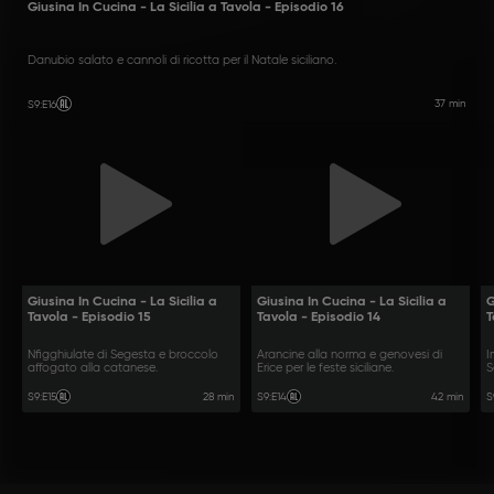
Giusina In Cucina - La Sicilia a Tavola - Episodio 16
Danubio salato e cannoli di ricotta per il Natale siciliano.
37 min
S9
:
E16
Giusina In Cucina - La Sicilia a
Giusina In Cucina - La Sicilia a
G
Tavola - Episodio 15
Tavola - Episodio 14
T
Nfigghiulate di Segesta e broccolo
Arancine alla norma e genovesi di
I
affogato alla catanese.
Erice per le feste siciliane.
S
28 min
42 min
S9
:
E15
S9
:
E14
S