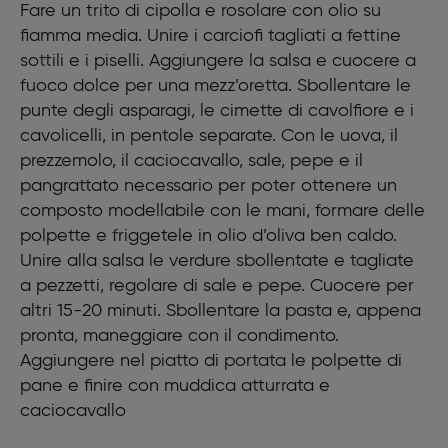
Fare un trito di cipolla e rosolare con olio su
2 uova
fiamma media. Unire i carciofi tagliati a fettine
Prezzemolo
Pangrattato
sottili e i piselli. Aggiungere la salsa e cuocere a
Olio extra vergine d’oliva
fuoco dolce per una mezz’oretta. Sbollentare le
Sale
punte degli asparagi, le cimette di cavolfiore e i
Pepe
cavolicelli, in pentole separate. Con le uova, il
prezzemolo, il caciocavallo, sale, pepe e il
pangrattato necessario per poter ottenere un
composto modellabile con le mani, formare delle
polpette e friggetele in olio d’oliva ben caldo.
Unire alla salsa le verdure sbollentate e tagliate
a pezzetti, regolare di sale e pepe. Cuocere per
altri 15-20 minuti. Sbollentare la pasta e, appena
pronta, maneggiare con il condimento.
Aggiungere nel piatto di portata le polpette di
pane e finire con muddica atturrata e
caciocavallo