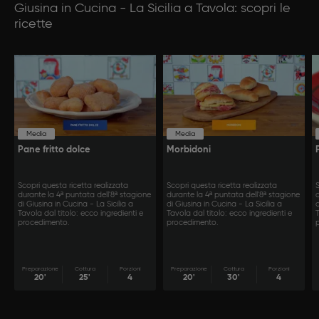
Giusina in Cucina - La Sicilia a Tavola: scopri le
ricette
Media
Media
Pane fritto dolce
Morbidoni
Scopri questa ricetta realizzata
Scopri questa ricetta realizzata
S
durante la 4ª puntata dell'8ª stagione
durante la 4ª puntata dell'8ª stagione
d
di Giusina in Cucina - La Sicilia a
di Giusina in Cucina - La Sicilia a
d
Tavola dal titolo: ecco ingredienti e
Tavola dal titolo: ecco ingredienti e
T
procedimento.
procedimento.
Preparazione
Cottura
Porzioni
Preparazione
Cottura
Porzioni
20'
25'
4
20'
30'
4