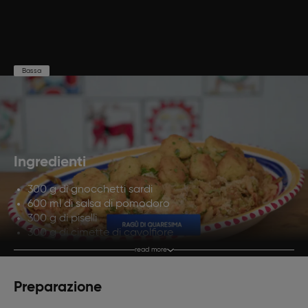
Bassa
Preparazione
Cottura
Porzioni
20'
20'
4
Ingredienti
300 g di gnocchetti sardi
600 ml di salsa di pomodoro
300 g di piselli
300 g di cimette di cavolfiore
1 cipolla
read more
6 carciofi
70 g di caciocavallo grattugiato
Preparazione
1 mazzetto di asparagi amari
1 mazzo di cavolicelli (o verdure amare)