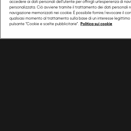
accedere ai dati personali dell'utente per offrirgli un'esperienza di na
personalizzata. Ciò avviene tramite il trattamento dei dati personali ra
navigazione memorizzati nei cookie. È possibile fornire/revocare il co
qualsiasi momento al trattamento sulla base di un interesse legittimo 
pulsante “Cookie e scelte pubblicitarie”.
Politica sui cookie
/
Primi piatti
/
Pasta tonno e cipolle
Condizioni d'uso
Privacy policy
© 2025 Discovery Italia Srl Tutti i diritti riservati P.IVA 04501580965