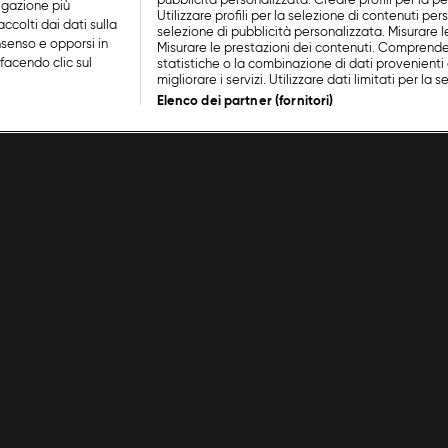
pubblicità personalizzata. Creare profili per la p
vigazione più
Utilizzare profili per la selezione di contenuti perso
ccolti dai dati sulla
selezione di pubblicità personalizzata. Misurare l
nsenso e opporsi in
Misurare le prestazioni dei contenuti. Comprende
facendo clic sul
statistiche o la combinazione di dati provenienti 
migliorare i servizi. Utilizzare dati limitati per la 
Elenco dei partner (fornitori)
Cookie Policy
Lavora con noi