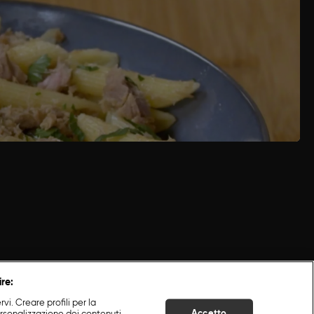
ettiamola a rosolare in padella con dell’olio.
i minuti anche i capperi. Buttiamo la pasta
TTO IL VIDEO DELLA RICETTA
ire:
i. Creare profili per la
Accetto