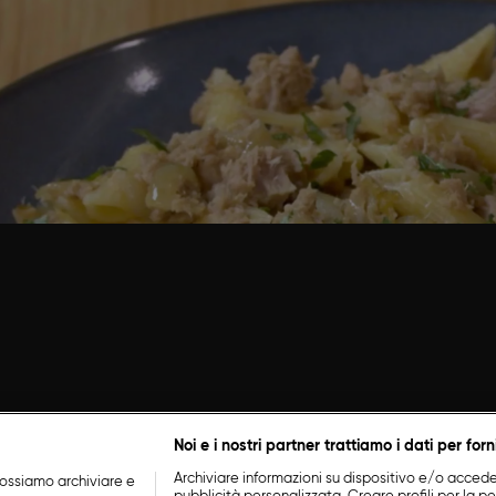
pasta tonno cipolle e capperi, tagliamo una cipolla e m
ipolla è imbiondita, aggiungiamo il tonno e dopo alcun
che bolle, quando è cotta ripassiamola in padella.
TONNO E CIPOLLE: GUARDA QUI SO
Noi e i nostri partner trattiamo i dati per forn
Archiviare informazioni su dispositivo e/o accederv
ossiamo archiviare e