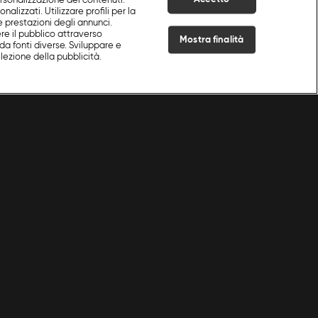
ersonalizzazione dei contenuti.
nalizzati. Utilizzare profili per la
e prestazioni degli annunci.
re il pubblico attraverso
Mostra finalità
da fonti diverse. Sviluppare e
selezione della pubblicità.
Live Now
Cookie e scelte pubblicitarie
Problemi di ricezione?