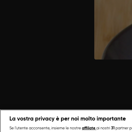
Per fare la 
Quando la c
nell’acqua 
PASTA 
La vostra privacy è per noi molto importante
Se l'utente acconsente, insieme le nostre
affiliate
ai nostri
31
partner p