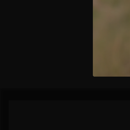
Tagliate le
di vegetazi
preparate la
aggiustate 
di pomodoro
e aggiunget
cosparsa di
statica.