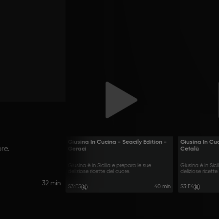
Giusina In Cucina - Seacily Edition -
Giusina In Cuc
re.
Geraci
Cefalù
Giusina è in Sicilia e prepara le sue
Giusina è in Sici
deliziose ricette del cuore.
deliziose ricette
32 min
S3
:
E5
40 min
S3
:
E4