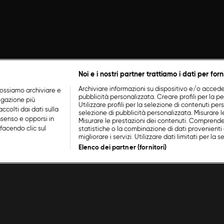
Noi e i nostri partner trattiamo i dati per forn
Archiviare informazioni su dispositivo e/o accederv
ossiamo archiviare e
pubblicità personalizzata. Creare profili per la p
vigazione più
Utilizzare profili per la selezione di contenuti perso
ccolti dai dati sulla
selezione di pubblicità personalizzata. Misurare l
nsenso e opporsi in
Misurare le prestazioni dei contenuti. Comprende
facendo clic sul
statistiche o la combinazione di dati provenienti 
migliorare i servizi. Utilizzare dati limitati per la 
Elenco dei partner (fornitori)