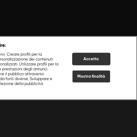
ire:
i. Creare profili per la
Accetto
ersonalizzazione dei contenuti.
nalizzati. Utilizzare profili per la
e prestazioni degli annunci.
re il pubblico attraverso
Mostra finalità
da fonti diverse. Sviluppare e
selezione della pubblicità.
Live Now