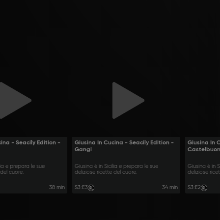
ina - Seacily Edition -
Giusina In Cucina - Seacily Edition -
Giusina In C
Gangi
Castelbuo
lia e prepara le sue
Giusina è in Sicilia e prepara le sue
Giusina è in S
 del cuore.
deliziose ricette del cuore.
deliziose rice
38 min
S3
:
E3
34 min
S3
:
E2