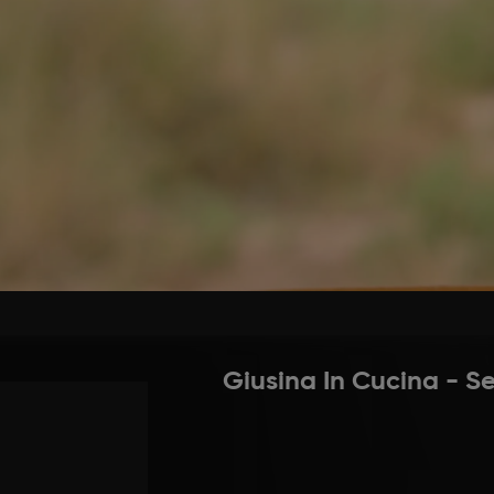
 melanzane a fette, cospargete di sale e fate riposare
one. Quindi appena pronte, sciacquate, asciugate e fri
 salsa. Fate soffriggere in olio d’oliva, lo spicchio d’a
se volete di zucchero e cuocete per una ventina di min
 e la ricotta salata. Stendete una fetta di melanzana 
e il formaggio (tuma, provola o caciocavallo) Arrotolat
 pomodoro, finite con pomodoro sopra e ricotta salata. 
Giusina In Cucina - Se