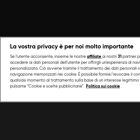
La vostra privacy è per noi molto importante
Se l'utente acconsente, insieme le nostre
affiliate
ai nostri
31
partner p
accedere ai dati personali dell'utente per offrirgli un'esperienza di na
personalizzata. Ciò avviene tramite il trattamento dei dati personali ra
navigazione memorizzati nei cookie. È possibile fornire/revocare il co
qualsiasi momento al trattamento sulla base di un interesse legittimo 
pulsante “Cookie e scelte pubblicitarie”.
Politica sui cookie
/
Primi piatti
/
Involtini di pasta alla siciliana