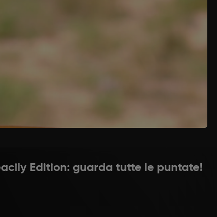
 per almeno mezz’ora. Dovranno perdere l’acqua
ggete in abbondante olio di semi Nel frattempo,
glio unite la passata di pomodoro. Salate, pepate,
uti. Cuocete la pasta, e conditela con la salsa
e mettete al centro una forchettata di spaghetti
e, formando un involtino. Adagiate in una teglia
Infornare per 15 minuti a 180 gradi, modalità
acily Edition: guarda tutte le puntate!