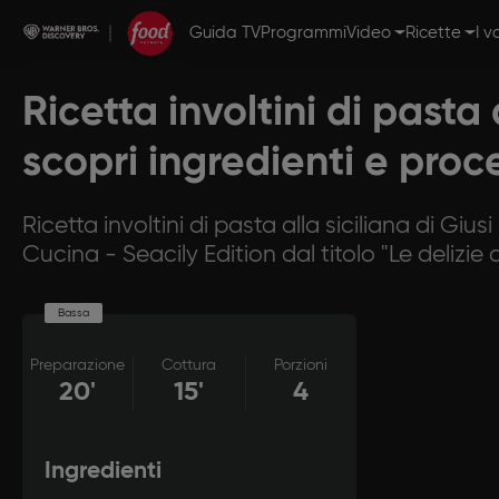
Guida TV
Programmi
Video
Ricette
I v
Ricetta involtini di pasta 
scopri ingredienti e pro
Ricetta involtini di pasta alla siciliana di G
Cucina - Seacily Edition dal titolo "Le delizie
Bassa
Preparazione
Cottura
Porzioni
20'
15'
4
Ingredienti