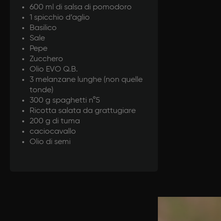
600 ml di salsa di pomodoro
1 spicchio d’aglio
Basilico
Sale
Pepe
Zucchero
Olio EVO Q.B.
3 melanzane lunghe (non quelle
tonde)
300 g spaghetti n°5
Ricotta salata da grattugiare
200 g di tuma
caciocavallo
Olio di semi
Prepar