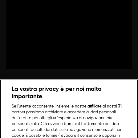
La vostra privacy è per noi molto
importante
Se l'utente acconsente, insieme le nostre
affiliate
ai nostri
31
partner possiamo archiviare e accedere ai dati personali
dell'utente per offrirgli un'esperienza di navigazione più
personalizzata. Ciò avviene tramite il trattamento dei dati
personali raccolti dai dati sulla navigazione memorizzati nei
cookie. È possibile fornire/revocare il consenso e opporsi in