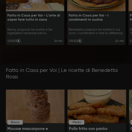
Fatto in Casa per Voi - L'arte di
Fatto in Casa per Voi - I
F
saper fare tutto in casa
condimenti in cucina
f
Benny propone tre ricette e tre
Benedetta prepara tre ricette in cui
B
ingredienti necessari per la
sono i condimenti a fare la differenza
“
preparazione
p
26 min
24 min
S10
:
E23
S10
:
E22
S
Fatto in Casa per Voi | Le ricette di Benedetta
Rossi
Bassa
Media
Mousse mascarpone e
Pollo fritto con panko