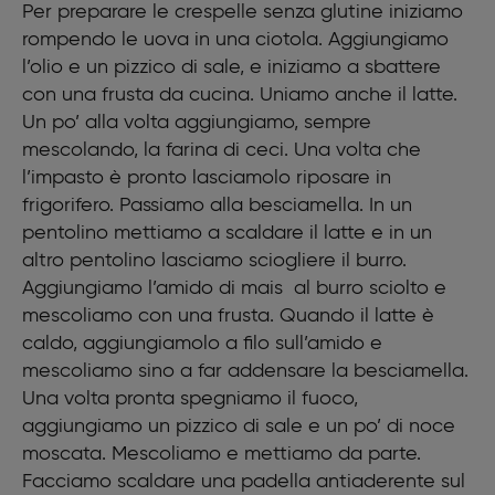
Per preparare le crespelle senza glutine iniziamo
50 g amido di mais
rompendo le uova in una ciotola. Aggiungiamo
Noce moscata q.b.
Sale fino q.b.
l’olio e un pizzico di sale, e iniziamo a sbattere
Per il ripieno
con una frusta da cucina. Uniamo anche il latte.
150 g funghi trifolati
Un po’ alla volta aggiungiamo, sempre
120 g mozzarella
mescolando, la farina di ceci. Una volta che
6 fette di prosciutto cotto
l’impasto è pronto lasciamolo riposare in
20 g formaggio grattugiato
frigorifero. Passiamo alla besciamella. In un
pentolino mettiamo a scaldare il latte e in un
altro pentolino lasciamo sciogliere il burro.
Aggiungiamo l’amido di mais al burro sciolto e
mescoliamo con una frusta. Quando il latte è
caldo, aggiungiamolo a filo sull’amido e
mescoliamo sino a far addensare la besciamella.
Una volta pronta spegniamo il fuoco,
aggiungiamo un pizzico di sale e un po’ di noce
moscata. Mescoliamo e mettiamo da parte.
Facciamo scaldare una padella antiaderente sul