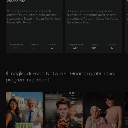
cioccolato
Scopri questa ricetta preparata
Scopri questa ricetta preparata
durante la 1ª puntata della decima
durante la 1ª puntata della decima
stagione di Fatto In Casa Per Voi con
stagione di Fatto In Casa Per Voi con
Benedetta Rossi.
Benedetta Rossi.
Preparazione
Cottura
Porzioni
Preparazione
Cottura
Porzioni
15'
-
4
40'
10'
4
Il meglio di Food Network | Guarda gratis i tuoi
programmi preferiti