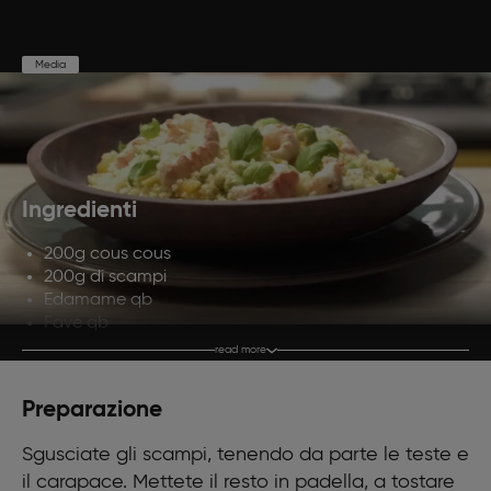
Media
Preparazione
Cottura
Porzioni
20'
20'
4
Ingredienti
200g cous cous
200g di scampi
Edamame qb
Fave qb
Un cipollotto
read more
Un peperone giallo
Vino bianco qb
Preparazione
Un cucchiaio di peperoncino in polvere
Olio extravergine di oliva qb
Sgusciate gli scampi, tenendo da parte le teste e
Sale
il carapace. Mettete il resto in padella, a tostare
Basilico qb