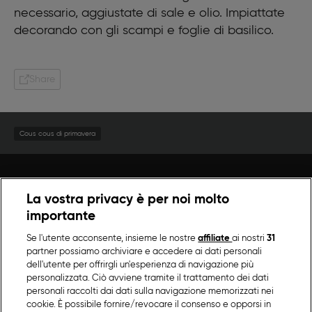
necessario, aggiustate di sale e olio. Impiattate
decorando con gli scampi e foglie di basilico.
Share
Cous cous di primavera
La vostra privacy è per noi molto
importante
Se l'utente acconsente, insieme le nostre
affiliate
ai nostri
31
partner possiamo archiviare e accedere ai dati personali
dell'utente per offrirgli un'esperienza di navigazione più
personalizzata. Ciò avviene tramite il trattamento dei dati
personali raccolti dai dati sulla navigazione memorizzati nei
cookie. È possibile fornire/revocare il consenso e opporsi in