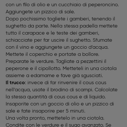
con un filo di olio e un cucchiaio di peperoncino.
Aggiungete un pizzico di sale.
Dopo pochissimo togliete i gamberi, tenendo il
sughetto da parte. Nella stessa padella mettete
tutto il carapace e le teste dei gamberi,
schiacciate per far uscire il sughetto. Sfumate
con il vino e aggiungete un goccio d’acqua.
Mettete il coperchio e portate a bollore.
Preparate le verdure. Tagliate a pezzettini il
peperone e il cipollotto. Metteteli in una ciotola
assieme a edamame e fave già sgusciati.
Il trucco
: invece di far rinvenire il cous cous
nell’acqua, usate il brodino di scampi. Calcolate
la stessa quantità di cous cous e di liquido.
Insaporite con un goccio di olio e un pizzico di
sale e fate insaporire per 5 minuti.
Una volta pronto, mettetelo in una ciotola.
Condite con le verdure e il sugo avanzato. Se