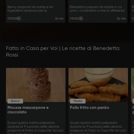
Benny propone tre ricette e tre
Benedetta prepara tre ricette in cui
B
ingredienti necessari per la
sono i condimenti a fare la differenza
“
preparazione
p
26 min
24 min
S10
:
E23
S10
:
E22
S
Fatto in Casa per Voi | Le ricette di Benedetta
Rossi
Bassa
Media
Mousse mascarpone e
Pollo fritto con panko
cioccolato
Scopri questa ricetta preparata
Scopri questa ricetta preparata
durante la 1ª puntata della decima
durante la 1ª puntata della decima
stagione di Fatto In Casa Per Voi con
stagione di Fatto In Casa Per Voi con