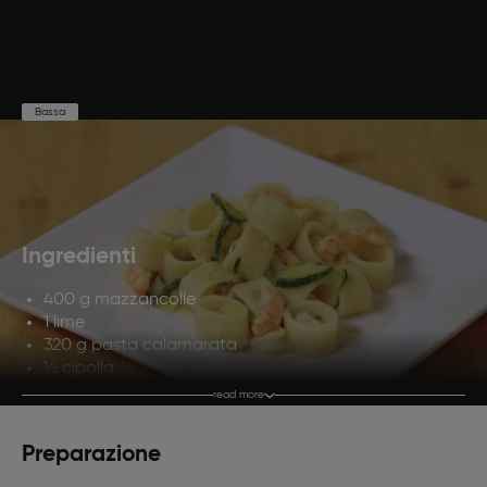
Bassa
Preparazione
Cottura
Porzioni
25'
10'
4
Ingredienti
400 g mazzancolle
1 lime
320 g pasta calamarata
½ cipolla
150 g di patate
read more
1 zucchina
Sale fino q.b.
Preparazione
Olio extravergine di oliva q.b.