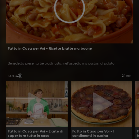
Fatto in Casa per Voi - Ricette brutte ma buone
Benedetta presenta tre piatti rustici nell’aspetto ma gustosi al palato
24 min
S10
:
E24
Fatto in Casa per Voi - L'arte di
Fatto in Casa per Voi - I
F
saper fare tutto in casa
condimenti in cucina
f