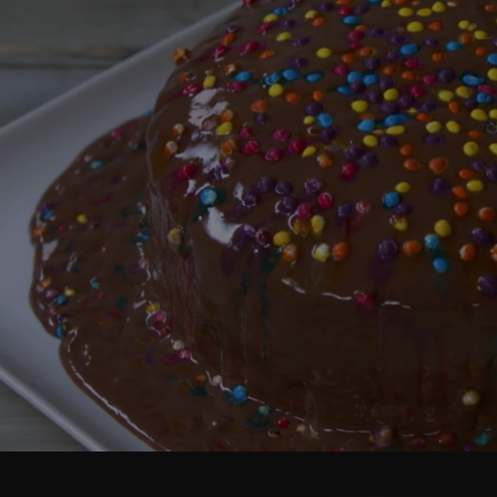
STO DELLA TORTA TSUNAMI, ROMPIAMO LE UOVA IN UN
IL BURRO, LA FARINA, IL CACAO (CON LA FORMULA DEI 
’IMPASTO IN UNA TEGLIA DA 24CM CON UN FOGLIO D
 INFORNIAMO E FACCIAMO CUOCERE A 170° PER 45 MIN.
LA PANNA E IL LATTE CONDENSATO. AGGIUNGIAMO IL
N FRIGORIFERO. IN UN PENTOLINO METTIAMO LO ZUCCH
O CON UNA FRUSTA E AGGIUNGIAMO IL LATTE.
TSUNAMI: GUARDA QUI SOTTO IL V
CIOGLIERE IL TUTTO E PORTIAMO SUL FUOCO AD ADD
LASCIAMOLA RAFFREDDARE IN FRIGORIFERO. PRENDIAM
METÀ DELLA CREMA SOPRA IL PRIMO STRATO, POI MET
ULTIMO STRATO. PRENDIAMO UN FOGLIO DI ACETATO 
PRENDIAMO LA CIOTOLA CON LA COPERTURA, AMMORBI
TORTA. AGGIUNGIAMO DEI CONFETTINI COLORATI. ALZ
 NOSTRA ONDA COLORATA SULLA TORTA.