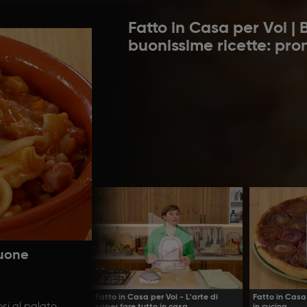
Fatto in Casa per Voi |
buonissime ricette: pro
buone
Fatto in Casa per Voi - L'arte di
Fatto in Casa 
osi al palato
saper fare tutto in casa
in cucina