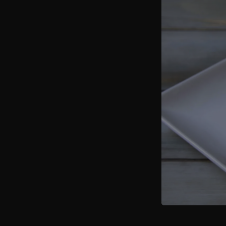
PER L’IMPA
ZUCCHERO, 
VERSIAMO L
L’IMPASTO,
MONTIAMO 
METTIAMO I
MESCOLIAM
TORTA 
FACCIAMO S
CIOTOLA E 
STENDIAMO 
CREMA E L’
STRETTA. 
CIMA ALLA 
COLARE LA