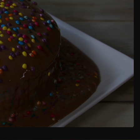
A CIOTOLA E SBATTIAMO, POI AGGIUNGIAMO LO
4/4) E INFINE IL LIEVITO. MESCOLIAMO E
I CARTAFORNO SUL FONDO. LIVELLIAMO
 PER FARE LA FARCITURA, IN UNA CIOTOLA
 CIOCCOLATO TRITATO, MESCOLIAMO E
ERO, IL CACAO E L’AMIDO DI MAIS,
IDEO DELLA RICETTA
ENSARE, POI VERSIAMO LA CREMA IN UNA
O LA BASE E TAGLIAMO TRE STRATI.
TIAMO UN ALTRO STRATO, L’ALTRA METÀ DELLA
E USIAMOLO PER AVVOLGERE LA TORTA BEN
DIAMOLA CON DEL LATTE E VERSIAMOLA IN
IAMO IL FOGLIO DI ACETATO E FACCIAMO