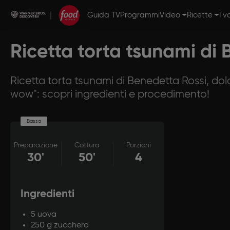
Guida TV
Programmi
Video
Ricette
I v
Ricetta torta tsunami di 
Ricetta torta tsunami di Benedetta Rossi, dol
wow": scopri ingredienti e procedimento!
Bassa
Preparazione
Cottura
Porzioni
30'
50'
4
Ingredienti
5 uova
250 g zucchero