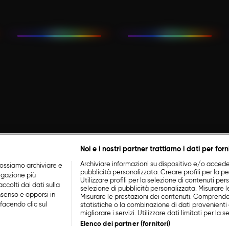
Noi e i nostri partner trattiamo i dati per forn
Archiviare informazioni su dispositivo e/o accederv
ossiamo archiviare e
pubblicità personalizzata. Creare profili per la p
vigazione più
Utilizzare profili per la selezione di contenuti perso
ccolti dai dati sulla
selezione di pubblicità personalizzata. Misurare l
nsenso e opporsi in
Misurare le prestazioni dei contenuti. Comprende
facendo clic sul
statistiche o la combinazione di dati provenienti 
migliorare i servizi. Utilizzare dati limitati per la 
Elenco dei partner (fornitori)