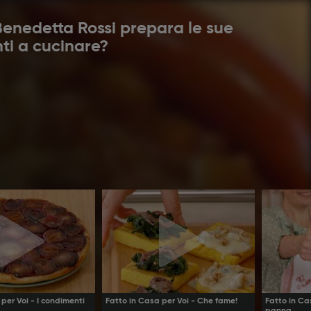
 Benedetta Rossi prepara le sue
nti a cucinare?
per Voi - I condimenti
Fatto in Casa per Voi - Che fame!
Fatto in Ca
panna