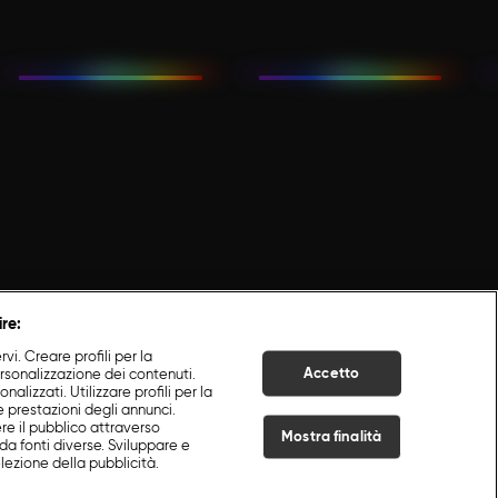
ire:
i. Creare profili per la
Accetto
ersonalizzazione dei contenuti.
nalizzati. Utilizzare profili per la
e prestazioni degli annunci.
re il pubblico attraverso
Mostra finalità
da fonti diverse. Sviluppare e
selezione della pubblicità.