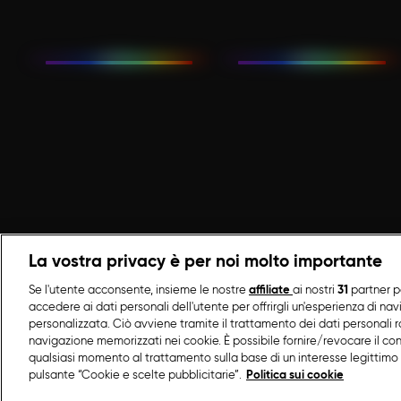
La vostra privacy è per noi molto importante
Se l'utente acconsente, insieme le nostre
affiliate
ai nostri
31
partner p
accedere ai dati personali dell'utente per offrirgli un'esperienza di na
personalizzata. Ciò avviene tramite il trattamento dei dati personali ra
navigazione memorizzati nei cookie. È possibile fornire/revocare il co
qualsiasi momento al trattamento sulla base di un interesse legittimo 
pulsante “Cookie e scelte pubblicitarie”.
Politica sui cookie