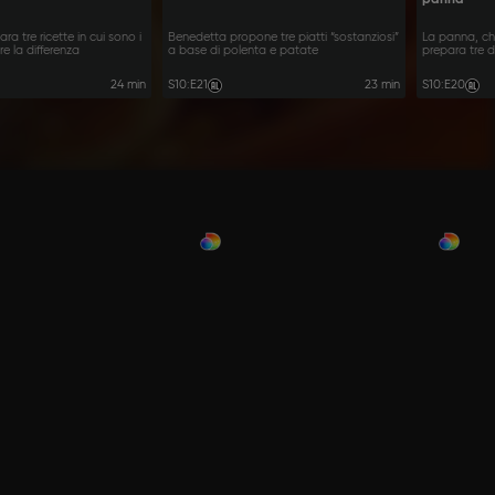
a tre ricette in cui sono i
Benedetta propone tre piatti “sostanziosi”
La panna, c
e la differenza
a base di polenta e patate
prepara tre d
24 min
S10
:
E21
23 min
S10
:
E20