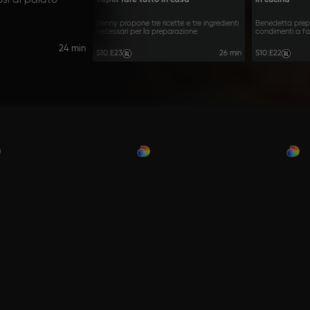
Benny propone tre ricette e tre ingredienti
Benedetta prepar
necessari per la preparazione
condimenti a far
24 min
S10
:
E23
26 min
S10
:
E22