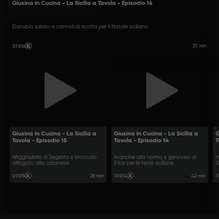
Giusina In Cucina - La Sicilia a Tavola - Episodio 16
Danubio salato e cannoli di ricotta per il Natale siciliano.
37 min
S9
:
E16
Giusina In Cucina - La Sicilia a
Giusina In Cucina - La Sicilia a
G
Tavola - Episodio 15
Tavola - Episodio 14
T
Nfigghiulate di Segesta e broccolo
Arancine alla norma e genovesi di
I
affogato alla catanese.
Erice per le feste siciliane.
S
28 min
42 min
S9
:
E15
S9
:
E14
S