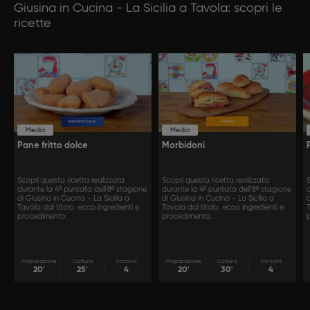
Giusina in Cucina - La Sicilia a Tavola: scopri le
ricette
Media
Media
Pane fritto dolce
Morbidoni
Scopri questa ricetta realizzata
Scopri questa ricetta realizzata
S
durante la 4ª puntata dell'8ª stagione
durante la 4ª puntata dell'8ª stagione
d
di Giusina in Cucina - La Sicilia a
di Giusina in Cucina - La Sicilia a
d
Tavola dal titolo: ecco ingredienti e
Tavola dal titolo: ecco ingredienti e
T
procedimento.
procedimento.
Preparazione
Cottura
Porzioni
Preparazione
Cottura
Porzioni
20'
25'
4
20'
30'
4