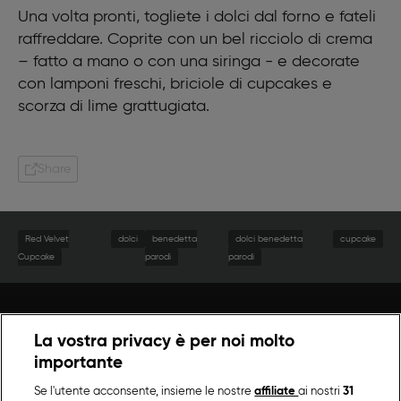
Una volta pronti, togliete i dolci dal forno e fateli
raffreddare. Coprite con un bel ricciolo di crema
– fatto a mano o con una siringa - e decorate
con lamponi freschi, briciole di cupcakes e
scorza di lime grattugiata.
Share
Red Velvet
dolci
benedetta
dolci benedetta
cupcake
Cupcake
parodi
parodi
La vostra privacy è per noi molto
importante
Se l'utente acconsente, insieme le nostre
affiliate
ai nostri
31