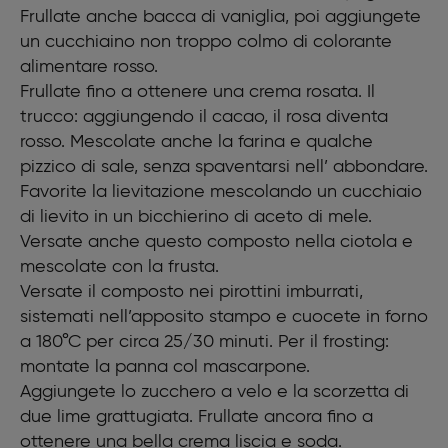
1 pizzico di sale
Frullate anche bacca di vaniglia, poi aggiungete
Frosting
un cucchiaino non troppo colmo di colorante
250g di mascarpone
alimentare rosso.
300ml di panna vegetale
Frullate fino a ottenere una crema rosata. Il
100g di zucchero a velo
trucco: aggiungendo il cacao, il rosa diventa
Scorza di 2 lime
Guarnizione
rosso. Mescolate anche la farina e qualche
Lamponi freschi
pizzico di sale, senza spaventarsi nell’ abbondare.
Burro spray per i pirottini
Favorite la lievitazione mescolando un cucchiaio
di lievito in un bicchierino di aceto di mele.
Versate anche questo composto nella ciotola e
mescolate con la frusta.
Versate il composto nei pirottini imburrati,
sistemati nell’apposito stampo e cuocete in forno
a 180°C per circa 25/30 minuti. Per il frosting:
montate la panna col mascarpone.
Aggiungete lo zucchero a velo e la scorzetta di
due lime grattugiata. Frullate ancora fino a
ottenere una bella crema liscia e soda.