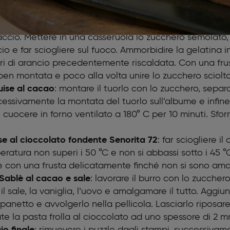
spolverare la superficie con zucchero semolato.
e alla ricotta
: lasciar sgocciolare la ricotta per elimi
taccio. Mettere in una casseruola lo zucchero semolato,
ncio e far sciogliere sul fuoco. Ammorbidire la gelatina 
ori di arancio precedentemente riscaldata. Con una fru
ben montata e poco alla volta unire lo zucchero sciolto 
uise al cacao
: montare il tuorlo con lo zucchero, sepa
ccessivamente la montata del tuorlo sull’albume e infin
 cuocere in forno ventilato a 180° C per 10 minuti. Sfo
se al cioccolato fondente Senorita 72
: far sciogliere 
eratura non superi i 50 °C e non si abbassi sotto i 45 
 con una frusta delicatamente finché non si sono am
 Sablè al cacao e sale
: lavorare il burro con lo zucche
l sale, la vaniglia, l’uovo e amalgamare il tutto. Aggiunge
panetto e avvolgerlo nella pellicola. Lasciarlo riposar
irate la pasta frolla al cioccolato ad uno spessore di 2 
o finale
: rimuovere i puzzle dagli stampi, successivam