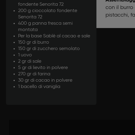
fondente Senorita 72
con il burr
200 g cioccolato fondente
pistacchi, f
Senorita 72
400 g panna fresca semi
montata
Per la base Sablè al cacao e sale
150 gr di burro
150 gr di zucchero semolato
1 uovo
2 gr di sale
5 gr di lievito in polvere
270 gr di farina
30 gr di cacao in polvere
1 bacello di vaniglia