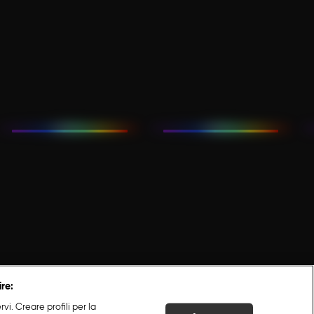
ire:
i. Creare profili per la