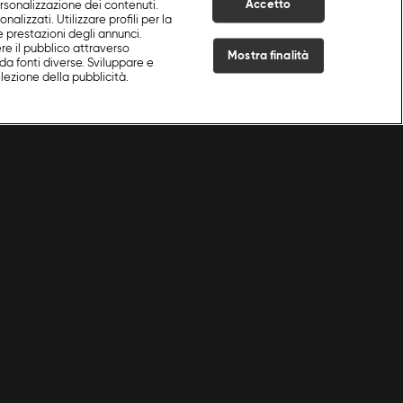
Accetto
ersonalizzazione dei contenuti.
nalizzati. Utilizzare profili per la
e prestazioni degli annunci.
re il pubblico attraverso
Mostra finalità
da fonti diverse. Sviluppare e
selezione della pubblicità.
Live Now
Cookie e scelte pubblicitarie
Problemi di ricezione?