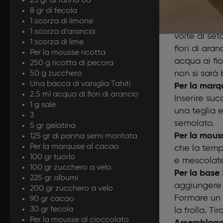
25 gr di farina 00
8 gr di fecola
sfornare e 
1 scorza di limone
Per la mouss
1 scorza d’arancia
volte al se
1 scorza di lime
fiori di ara
Per la mousse ricotta
acqua ai fi
250 g ricotta di pecora
non si sarà 
50 g zucchero
Una bacca di vaniglia Tahiti
Per la marq
2.5 ml acqua di fiori di arancio
Inserire su
1 g sale
una teglia e
3
semolato.
5 gr gelatina
Per la mous
125 gr di panna semi montata
Per la marquise al cacao
che la temp
100 gr tuorlo
e mescolate
100 gr zucchero a velo
Per la base
225 gr albumi
aggiungere i
200 gr zucchero a velo
Formare un 
90 gr cacao
30 gr fecola
la frolla. T
Per la mousse al cioccolato
Assemblaggi