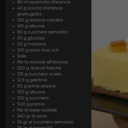
80 ml spremuta d’arancia
40 g scorza d’arancia
Per il miser
grattugiata
pistacchi, 
100 g arancia candita
160 g albume
teglia fino 
80 g zucchero semolato
Per la mous
20 g glucosio
maria la pa
50 g maizena
Prime aranc
100 g burro fuso q.b.
albumi. In 
Sale
Per la mousse all’arancia
canditi all’a
250 g arance fresche
Per l'orang
125 g zucchero a velo
arance candi
12.5 g gelatina
Riempite gl
50 g prime arance
Per la mouss
100 g albume
100 g zucchero
comprese di
500 g panna
una parte d
Per la base roulade
montato e i
240 gr di uova
Per la base
34 gr di zucchero semolato
a mano le po