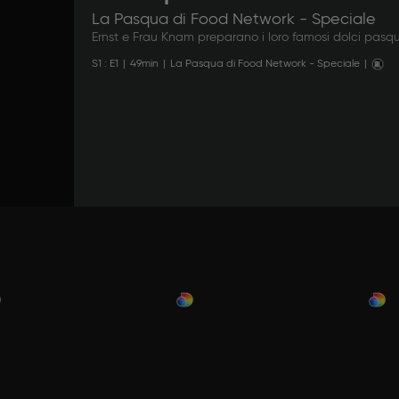
La Pasqua di Food Network - Speciale
Ernst e Frau Knam preparano i loro famosi dolci pasqu
S
1
: E
1
|
49
min
|
La Pasqua di Food Network - Speciale
|