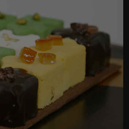
Successivamente aggiungere la farina di
cciate. Stendere il composto ottenuto in una
lla di pesce in acqua fredda. Scaldare a bagno
chero aggiungendolo poco per volta. Scaldare il
Aggiungere il composto caldo al composto di
scaldata e in ultimo la panna semi montata e i
emuta d’arancia, l’albume liquido, la scorza, le
ero e unite la maizena, il sale e il burro fuso.
ato a 155°C.
 Passare al cutter le arance tagliate a pezzi
 una pasta omogenea. Sciogliere la gelatina con
onando i due composti. Aggiungere l’albume
. Quando la montata risulta spumosa aggiungere
e spatolare. Informare a 175° per 12 minuti: