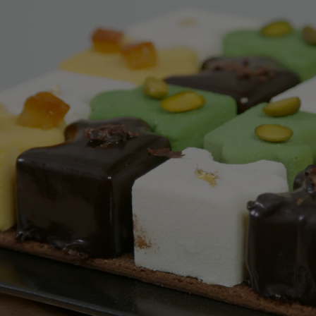
abile ai pistacchi
: montare gli albumi con lo zucchero. 
lo zucchero semolato e le farine precedentemente seta
all’altezza di un cm e cuocere a 180°C per 35 minuti.
se ai pistacchi con arancia candita
: ammorbidire la co
sta di pistacchio. A parte montare l’albume con lo zuc
e maschio e sciogliere all’interno la colla di pesce. 
seguito aggiungere il composto alla pasta pistacchio ri
rancia.
e cake
: lavorare a mano il marzapane con i tuorli, la spr
te e il glucosio. Montate a neve gli albumi con lo zucch
i stampi a ¾ e cuocete dolcemente in forno preriscald
e all’arancia
: ammorbidire la gelatina in acqua fredda.
 bucce insieme allo zucchero a velo fino ad ottenere
i panna e di liquore e aggiungerlo alle arance emulsi
nfine alleggerire con la panna semi montata.
 roulade
: montate le uova con lo zucchero e gli aromi
lveri. Stendere la massa su una teglia con carta forno 