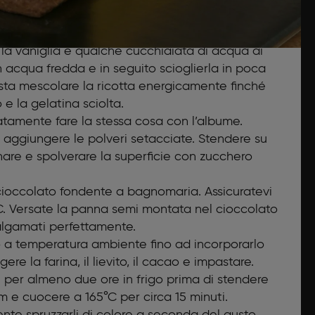
nare la maggior parte del siero, poi passarla due
 la vaniglia e qualche cucchiaiata di acqua ai
in acqua fredda e in seguito scioglierla in poca
sta mescolare la ricotta energicamente finché
e la gelatina sciolta.
ratamente fare la stessa cosa con l’albume.
e aggiungere le polveri setacciate. Stendere su
rnare e spolverare la superficie con zucchero
il cioccolato fondente a bagnomaria. Assicuratevi
°C. Versate la panna semi montata nel cioccolato
algamati perfettamente.
ro a temperatura ambiente fino ad incorporarlo
re la farina, il lievito, il cacao e impastare.
e per almeno due ore in frigo prima di stendere
mm e cuocere a 165°C per circa 15 minuti.
ente spruzzarli di colore a seconda del gusto