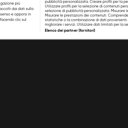
pubblicità personalizzata. Creare profili per la p
vigazione più
Utilizzare profili per la selezione di contenuti perso
ccolti dai dati sulla
selezione di pubblicità personalizzata. Misurare l
nsenso e opporsi in
Misurare le prestazioni dei contenuti. Comprende
facendo clic sul
statistiche o la combinazione di dati provenienti 
migliorare i servizi. Utilizzare dati limitati per la 
Elenco dei partner (fornitori)
Cookie Policy
Lavora con noi