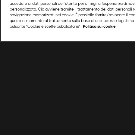
accedere ai dati personali dell'utente per offrirgli un'esperienza di na
personalizzata. Ciò avviene tramite il trattamento dei dati personali ra
navigazione memorizzati nei cookie. È possibile fornire/revocare il co
qualsiasi momento al trattamento sulla base di un interesse legittimo 
pulsante “Cookie e scelte pubblicitarie”.
Politica sui cookie
/
Dolci
/
Puzzle siciliano
Condizioni d'uso
Privacy policy