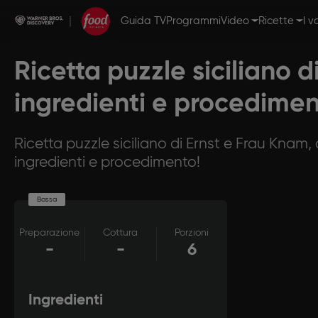
Guida TV
Programmi
Video
Ricette
I v
Ricetta puzzle siciliano d
ingredienti e procedimen
Ricetta puzzle siciliano di Ernst e Frau Knam
ingredienti e procedimento!
Bassa
Preparazione
Cottura
Porzioni
-
-
6
Ingredienti