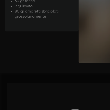
Portare a e
60 gr farina
parte. Frull
9 gr lievito
80 gr amaretti sbriciolati
farina e lie
grossolanamente
composto de
PAN-BU
Riporre in a
mettere lo z
Abbattere. 
ancora tiep