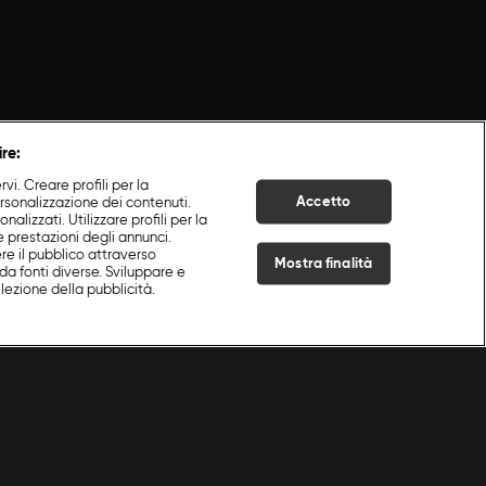
ire:
i. Creare profili per la
Accetto
ersonalizzazione dei contenuti.
nalizzati. Utilizzare profili per la
e prestazioni degli annunci.
re il pubblico attraverso
Mostra finalità
da fonti diverse. Sviluppare e
selezione della pubblicità.
Live Now