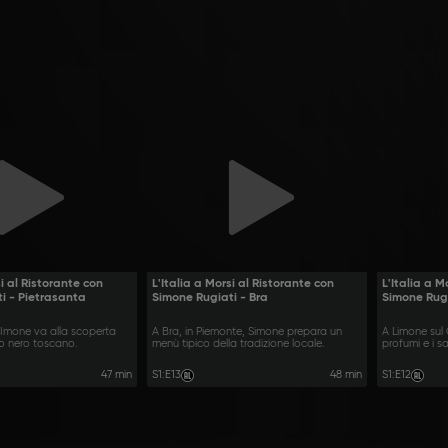
si al Ristorante con
L'Italia a Morsi al Ristorante con
L'Italia a M
i - Pietrasanta
Simone Rugiati - Bra
Simone Rugi
SImone va alla scoperta
A Bra, in Piemonte, Simone prepara un
A Limone sul
lo nero toscano.
menù tipico della tradizione locale.
profumi e i sa
47 min
S1
:
E13
48 min
S1
:
E12