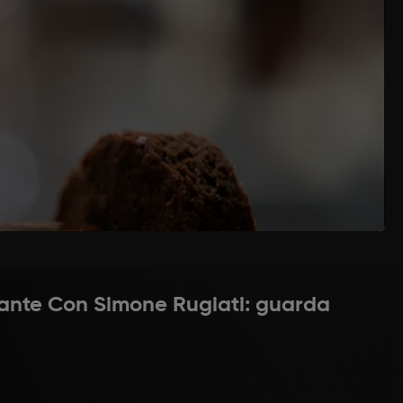
zucchero unito già all’addensante. Mettere da
ucchero, amaretto, cioccolato fondente, burro,
 cucchiaio circa di caramello l’uno. Aggiungere il
no a vapore a 85°C per 20 minuti circa.
 DELLA RICETTA
 sbucciarle, metterle in piedi in un tegame alto,
asciar cuocere a fuoco molto lento per 2 ore.
 degli stampini con la panna che dovrà essere
torante Con Simone Rugiati: guarda