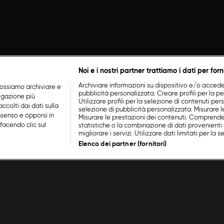
Noi e i nostri partner trattiamo i dati per forn
Archiviare informazioni su dispositivo e/o accederv
ossiamo archiviare e
pubblicità personalizzata. Creare profili per la p
vigazione più
Utilizzare profili per la selezione di contenuti perso
ccolti dai dati sulla
selezione di pubblicità personalizzata. Misurare l
nsenso e opporsi in
Misurare le prestazioni dei contenuti. Comprende
facendo clic sul
statistiche o la combinazione di dati provenienti 
migliorare i servizi. Utilizzare dati limitati per la 
Elenco dei partner (fornitori)