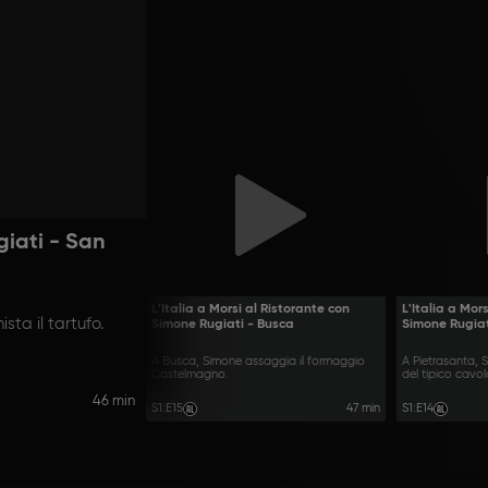
giati - San
L'Italia a Morsi al Ristorante con
L'Italia a Mor
ta il tartufo.
Simone Rugiati - Busca
Simone Rugiat
A Busca, Simone assaggia il formaggio
A Pietrasanta, 
Castelmagno.
del tipico cavo
46 min
S1
:
E15
47 min
S1
:
E14