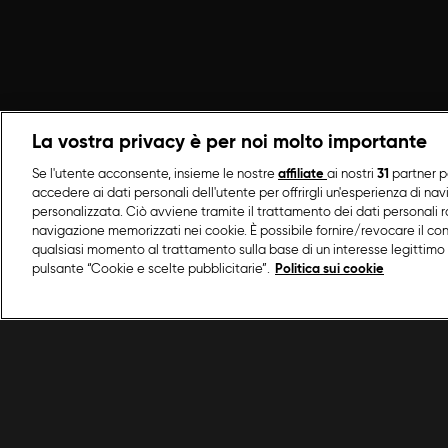
La vostra privacy è per noi molto importante
Se l'utente acconsente, insieme le nostre
affiliate
ai nostri
31
partner p
accedere ai dati personali dell'utente per offrirgli un'esperienza di na
personalizzata. Ciò avviene tramite il trattamento dei dati personali ra
navigazione memorizzati nei cookie. È possibile fornire/revocare il co
qualsiasi momento al trattamento sulla base di un interesse legittimo 
pulsante “Cookie e scelte pubblicitarie”.
Politica sui cookie
/
Dolci
/
Pan-bunet