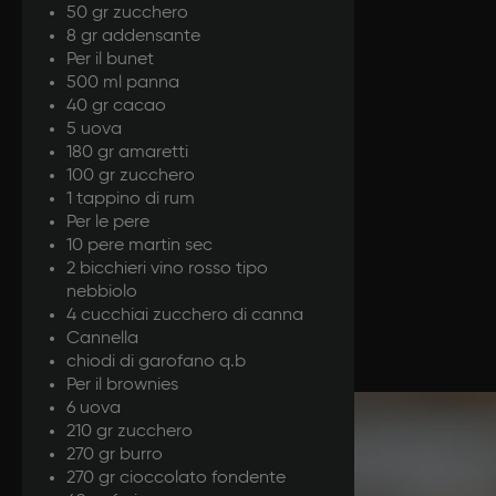
50 gr zucchero
8 gr addensante
Per il bunet
500 ml panna
40 gr cacao
5 uova
180 gr amaretti
100 gr zucchero
1 tappino di rum
Per le pere
10 pere martin sec
2 bicchieri vino rosso tipo
nebbiolo
4 cucchiai zucchero di canna
Cannella
chiodi di garofano q.b
Per il brownies
6 uova
210 gr zucchero
Prepar
270 gr burro
270 gr cioccolato fondente