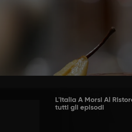
bollizione la panna, togliere dal fuoco, aggiungere lo 
are gli ingredienti per il bunet in un minipimer: uova, z
vito. Filtrare con un colino. Riempire gli stampini con un
l bunet fino alla metà degli stampini e cuocere in for
NET: GUARDA QUI SOTTO IL VIDEO
bbattitore (frigo). Nel frattempo, lavare le pere ma non
ucchero, i chiodi di garofano, la cannella e il vino e l
Recuperare i bunet ben freddi, riempire la parte vuota
ida, ma non a meno di 30 gradi e mettere da parte.
L'Italia A Morsi Al Ris
tutti gli episodi