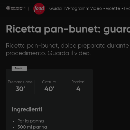
Guida TV
Programmi
Video
Ricette
I v
Ricetta pan-bunet: guard
Ricetta pan-bunet, dolce preparato durante u
procedimento. Guarda il video.
Media
Preparazione
Cottura
Porzioni
30'
40'
4
Ingredienti
Per la panna
500 ml panna