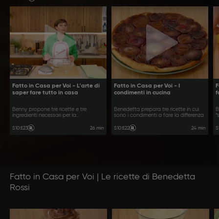
Fatto in Casa per Voi - L'arte di
Fatto in Casa per Voi - I
F
saper fare tutto in casa
condimenti in cucina
f
Benny propone tre ricette e tre
Benedetta prepara tre ricette in cui
B
ingredienti necessari per la
sono i condimenti a fare la differenza
“
preparazione
p
26 min
24 min
S10
:
E23
S10
:
E22
S
Fatto in Casa per Voi | Le ricette di Benedetta
Rossi