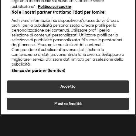
legittimo facendo clic sul pulsante “Cookie e scelte
pubblicitarie”.
Politica sui cookie
Noi e i nostri partner trattiamo i dati per fornire:
Archiviare informazioni su dispositivo e/o accedervi. Creare
profili per la pubblicità personalizzata. Creare profili per la
personalizzazione dei contenuti. Utilizzare profili per la
selezione di contenuti personalizzati. Utilizzare profili per la
selezione di pubblicità personalizzata. Misurare le prestazioni
degli annunci. Misurare le prestazioni dei contenuti.
Comprendere il pubblico attraverso statistiche o la
combinazione di dati provenienti da fonti diverse. Sviluppare e
migliorare i servizi. Utilizzare dati limitati per la selezione della
pubblicità.
Elenco dei partner (fornitori)
Accetto
Mostra finalità
Home
Programmi
Live
Cerca
Menu
/
Dolci
/
Pan brioche nel fornetto Versilia
Ricette
Chef
Programmi