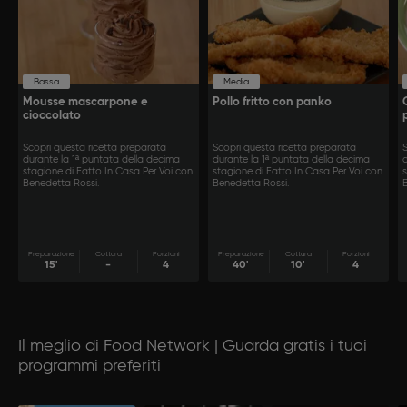
Bassa
Media
Mousse mascarpone e
Pollo fritto con panko
cioccolato
Scopri questa ricetta preparata
Scopri questa ricetta preparata
durante la 1ª puntata della decima
durante la 1ª puntata della decima
stagione di Fatto In Casa Per Voi con
stagione di Fatto In Casa Per Voi con
Benedetta Rossi.
Benedetta Rossi.
Preparazione
Cottura
Porzioni
Preparazione
Cottura
Porzioni
15'
-
4
40'
10'
4
Il meglio di Food Network | Guarda gratis i tuoi
programmi preferiti