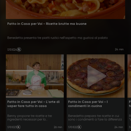
Fatto in Casa per Voi - Ricette brutte ma buone
Benedetta presenta tre piatti rustici nell’aspetto ma gustosi al palato
24 min
S10
:
E24
Fatto in Casa per Voi - L'arte di
Fatto in Casa per Voi - I
F
saper fare tutto in casa
condimenti in cucina
f
Benny propone tre ricette e tre
Benedetta prepara tre ricette in cui
B
ingredienti necessari per la
sono i condimenti a fare la differenza
“
preparazione
p
26 min
24 min
S10
:
E23
S10
:
E22
S