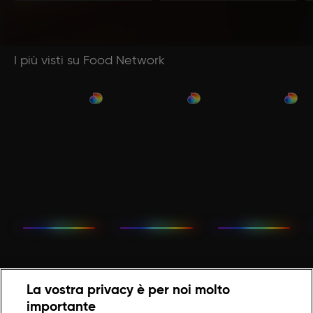
I più visti su Food Network
La vostra privacy è per noi molto
importante