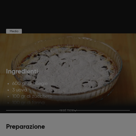
Media
Preparazione
Cottura
Porzioni
15'
45'
6
Ingredienti
600 gr di ciliegie
3 uova
100 gr di zucchero
100 gr di farina
200 ml di latte
read more
1 bicchierino di brandy
1 cucchiaino di estratto di vaniglia
Preparazione