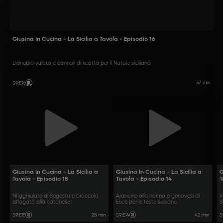
Giusina In Cucina - La Sicilia a Tavola - Episodio 16
Danubio salato e cannoli di ricotta per il Natale siciliano.
37 min
S9
:
E16
Giusina In Cucina - La Sicilia a
Giusina In Cucina - La Sicilia a
G
Tavola - Episodio 15
Tavola - Episodio 14
T
Nfigghiulate di Segesta e broccolo
Arancine alla norma e genovesi di
I
affogato alla catanese.
Erice per le feste siciliane.
S
28 min
42 min
S9
:
E15
S9
:
E14
S