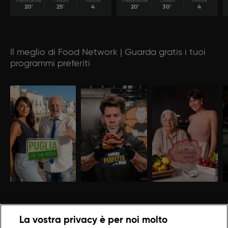
Preparazione
Cottura
Porzioni
Preparazione
Cottura
Porzioni
20'
25'
4
20'
30'
4
Il meglio di Food Network | Guarda gratis i tuoi
programmi preferiti
La vostra privacy è per noi molto