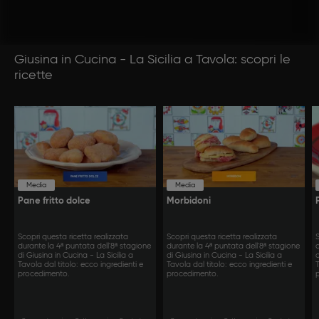
Giusina in Cucina - La Sicilia a Tavola: scopri le
ricette
Media
Media
Pane fritto dolce
Morbidoni
Scopri questa ricetta realizzata
Scopri questa ricetta realizzata
S
durante la 4ª puntata dell'8ª stagione
durante la 4ª puntata dell'8ª stagione
d
di Giusina in Cucina - La Sicilia a
di Giusina in Cucina - La Sicilia a
d
Tavola dal titolo: ecco ingredienti e
Tavola dal titolo: ecco ingredienti e
T
procedimento.
procedimento.