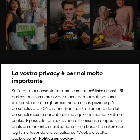
La vostra privacy è per noi molto
importante
Se l'utente acconsente, insieme le nostre
affiliate
ai nostri
31
partner possiamo archiviare e accedere ai dati personali
dell'utente per offrirgli un'esperienza di navigazione più
personalizzata. Ciò avviene tramite il trattamento dei dati
personali raccolti dai dati sulla navigazione memorizzati nei
cookie. È possibile fornire/revocare il consenso e opporsi in
qualsiasi momento al trattamento sulla base di un interesse
legittimo facendo clic sul pulsante “Cookie e scelte
pubblicitarie”.
Politica sui cookie