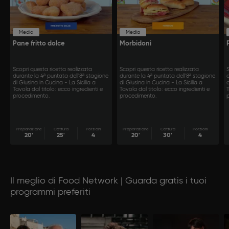
Media
Media
Pane fritto dolce
Morbidoni
Scopri questa ricetta realizzata
Scopri questa ricetta realizzata
S
durante la 4ª puntata dell'8ª stagione
durante la 4ª puntata dell'8ª stagione
d
di Giusina in Cucina - La Sicilia a
di Giusina in Cucina - La Sicilia a
d
Tavola dal titolo: ecco ingredienti e
Tavola dal titolo: ecco ingredienti e
T
procedimento.
procedimento.
Preparazione
Cottura
Porzioni
Preparazione
Cottura
Porzioni
20'
25'
4
20'
30'
4
Il meglio di Food Network | Guarda gratis i tuoi
programmi preferiti