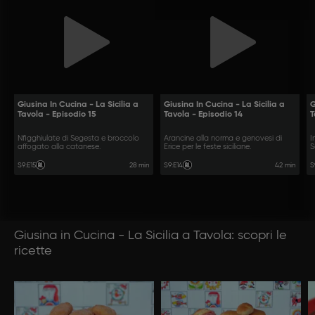
Giusina In Cucina - La Sicilia a
Giusina In Cucina - La Sicilia a
G
Tavola - Episodio 15
Tavola - Episodio 14
T
Nfigghiulate di Segesta e broccolo
Arancine alla norma e genovesi di
I
affogato alla catanese.
Erice per le feste siciliane.
S
28 min
42 min
S9
:
E15
S9
:
E14
S
Giusina in Cucina - La Sicilia a Tavola: scopri le
ricette