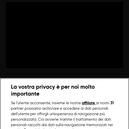
La vostra privacy è per noi molto
importante
Se l'utente acconsente, insieme le nostre
affiliate
ai nostri
31
partner possiamo archiviare e accedere ai dati personali
dell'utente per offrirgli un'esperienza di navigazione più
personalizzata. Ciò avviene tramite il trattamento dei dati
personali raccolti dai dati sulla navigazione memorizzati nei