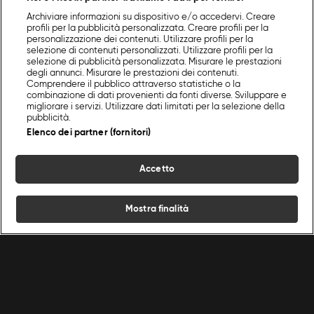
Archiviare informazioni su dispositivo e/o accedervi. Creare
profili per la pubblicità personalizzata. Creare profili per la
personalizzazione dei contenuti. Utilizzare profili per la
Fatto in Casa per Voi - Ricette brutte ma buone
selezione di contenuti personalizzati. Utilizzare profili per la
selezione di pubblicità personalizzata. Misurare le prestazioni
degli annunci. Misurare le prestazioni dei contenuti.
Benedetta presenta tre piatti rustici nell’aspetto ma gustosi al palato
Comprendere il pubblico attraverso statistiche o la
combinazione di dati provenienti da fonti diverse. Sviluppare e
24 min
S10
:
E24
migliorare i servizi. Utilizzare dati limitati per la selezione della
pubblicità.
Elenco dei partner (fornitori)
Accetto
Mostra finalità
Home
Programmi
Live
Cerca
Menu
Fatto in Casa per Voi - L'arte di
Fatto in Casa per Voi - I
F
saper fare tutto in casa
condimenti in cucina
f
Benny propone tre ricette e tre
Benedetta prepara tre ricette in cui
B
Ricette
Chef
Programmi
ingredienti necessari per la
sono i condimenti a fare la differenza
“
preparazione
p
26 min
24 min
S10
:
E23
S10
:
E22
S