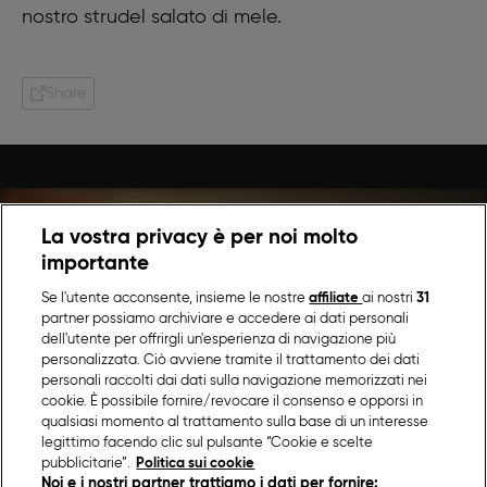
nostro strudel salato di mele.
Share
Fatto in Casa per Voi | Benedetta
La vostra privacy è per noi molto
Rossi prepara le sue buonissime
importante
ricette: pronti a cucinare?
Se l'utente acconsente, insieme le nostre
affiliate
ai nostri
31
partner possiamo archiviare e accedere ai dati personali
dell'utente per offrirgli un'esperienza di navigazione più
personalizzata. Ciò avviene tramite il trattamento dei dati
personali raccolti dai dati sulla navigazione memorizzati nei
cookie. È possibile fornire/revocare il consenso e opporsi in
qualsiasi momento al trattamento sulla base di un interesse
legittimo facendo clic sul pulsante “Cookie e scelte
pubblicitarie”.
Politica sui cookie
Noi e i nostri partner trattiamo i dati per fornire: