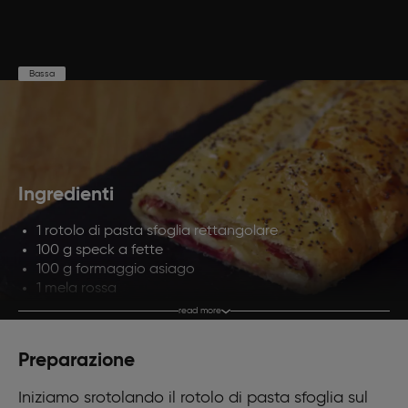
Bassa
Preparazione
Cottura
Porzioni
10'
25'
4
Ingredienti
1 rotolo di pasta sfoglia rettangolare
100 g speck a fette
100 g formaggio asiago
1 mela rossa
1 tuorlo per spennellare
read more
Semi di papavero q.b. per decorare
Preparazione
Iniziamo srotolando il rotolo di pasta sfoglia sul