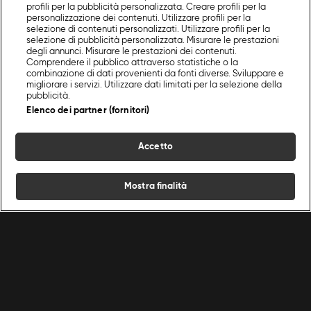
profili per la pubblicità personalizzata. Creare profili per la
personalizzazione dei contenuti. Utilizzare profili per la
selezione di contenuti personalizzati. Utilizzare profili per la
selezione di pubblicità personalizzata. Misurare le prestazioni
degli annunci. Misurare le prestazioni dei contenuti.
Comprendere il pubblico attraverso statistiche o la
combinazione di dati provenienti da fonti diverse. Sviluppare e
migliorare i servizi. Utilizzare dati limitati per la selezione della
pubblicità.
Elenco dei partner (fornitori)
Accetto
Mostra finalità
Home
Programmi
Live
Cerca
Menu
/
Antipasti
/
Crescentine
Ricette
Chef
Programmi
Condizioni d'uso
Privacy policy