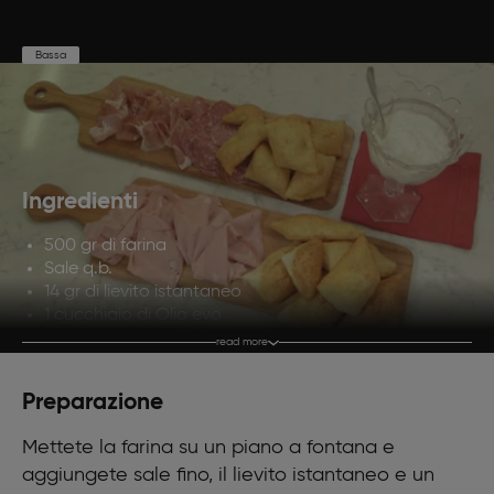
Bassa
Preparazione
Cottura
Porzioni
20'
20'
4
Ingredienti
500 gr di farina
Sale q.b.
14 gr di lievito istantaneo
1 cucchiaio di Olio evo
200 gr di latte
read more
1 litro di olio di semi di arachide
Preparazione
Mettete la farina su un piano a fontana e
aggiungete sale fino, il lievito istantaneo e un