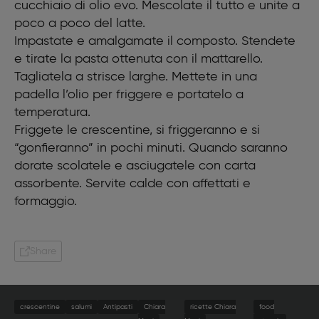
cucchiaio di olio evo. Mescolate il tutto e unite a
poco a poco del latte.
Impastate e amalgamate il composto. Stendete
e tirate la pasta ottenuta con il mattarello.
Tagliatela a strisce larghe. Mettete in una
padella l’olio per friggere e portatelo a
temperatura.
Friggete le crescentine, si friggeranno e si
“gonfieranno” in pochi minuti. Quando saranno
dorate scolatele e asciugatele con carta
assorbente. Servite calde con affettati e
formaggio.
Share
crescentine
salumi
Antipasti
Chiara
ricette Chiara
food