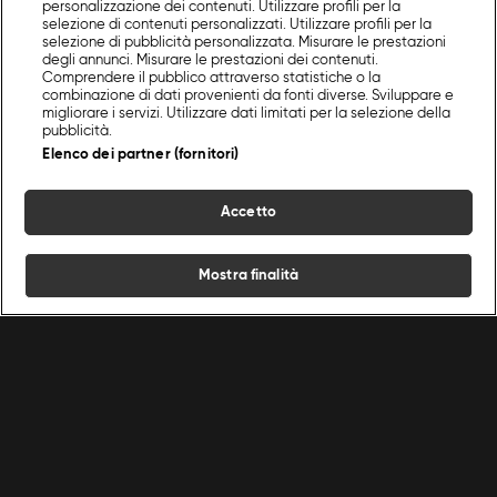
personalizzazione dei contenuti. Utilizzare profili per la
selezione di contenuti personalizzati. Utilizzare profili per la
selezione di pubblicità personalizzata. Misurare le prestazioni
degli annunci. Misurare le prestazioni dei contenuti.
Comprendere il pubblico attraverso statistiche o la
combinazione di dati provenienti da fonti diverse. Sviluppare e
migliorare i servizi. Utilizzare dati limitati per la selezione della
pubblicità.
Elenco dei partner (fornitori)
Accetto
Mostra finalità
Home
Programmi
Live
Cerca
Menu
/
Antipasti
/
Gamberi rosa di Termoli crudi e cotti
Ricette
Chef
Programmi
Condizioni d'uso
Privacy policy
Cerca
Ricette