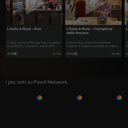
L'Italia A Morsi - Pisa
L'Italia A Morsi - Castiglione
L
della Pescaia
Chiara arriva a Pisa per farci scoprire
Chiara Maci arriva in maremma.
C
le tradizioni, i prodotti, e le ricette
Insieme a Daiana cucinerà un menù
d
tipiche di questa città
tipico del territorio
c
41 min
46 min
S5
:
E8
S5
:
E12
S
I più visti su Food Network