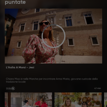
puntate
L'Italia A Morsi - Jesi
Chiara Maci è nelle Marche per incontrare Anna Maria, giovane custode della
tradizione locale
41 min
S5
:
E6