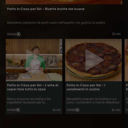
Fatto in Casa per Voi - Ricette brutte ma buone
Benedetta presenta tre piatti rustici nell’aspetto ma gustosi al palato
24 min
S10
:
E24
Fatto in Casa per Voi - L'arte di
Fatto in Casa per Voi - I
F
saper fare tutto in casa
condimenti in cucina
f
Benny propone tre ricette e tre
Benedetta prepara tre ricette in cui
B
ingredienti necessari per la
sono i condimenti a fare la differenza
“
preparazione
p
26 min
24 min
S10
:
E23
S10
:
E22
S