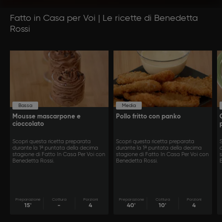
Fatto in Casa per Voi | Le ricette di Benedetta
Rossi
Bassa
Media
Mousse mascarpone e
Pollo fritto con panko
cioccolato
Scopri questa ricetta preparata
Scopri questa ricetta preparata
durante la 1ª puntata della decima
durante la 1ª puntata della decima
stagione di Fatto In Casa Per Voi con
stagione di Fatto In Casa Per Voi con
Benedetta Rossi.
Benedetta Rossi.
Preparazione
Cottura
Porzioni
Preparazione
Cottura
Porzioni
15'
-
4
40'
10'
4