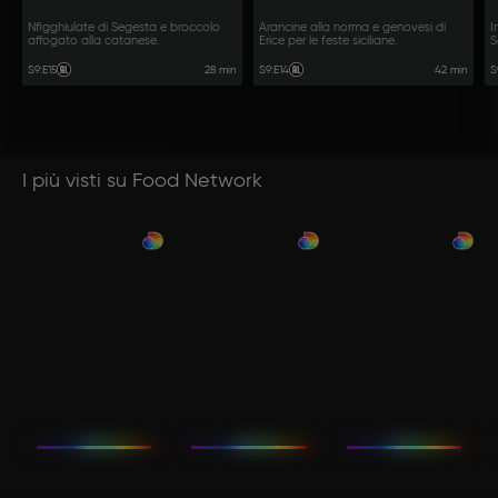
Nfigghiulate di Segesta e broccolo
Arancine alla norma e genovesi di
I
affogato alla catanese.
Erice per le feste siciliane.
S
28 min
42 min
S9
:
E15
S9
:
E14
S
I più visti su Food Network