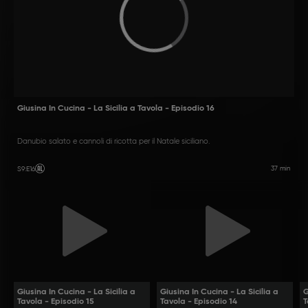
Giusina In Cucina - La Sicilia a Tavola - Episodio 16
Danubio salato e cannoli di ricotta per il Natale siciliano.
37 min
S9
:
E16
Giusina In Cucina - La Sicilia a
Giusina In Cucina - La Sicilia a
G
Tavola - Episodio 15
Tavola - Episodio 14
T