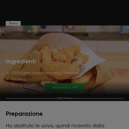
Bassa
Preparazione
Cottura
Porzioni
30'
10'
6
Ingredienti
Utilizzare la besciamella rimasta
2 uova
Pangrattato
Farina
Olio di semi di arachidi
read more
Sale
Preparazione
Ho sbattuto le uova, quindi ricavato dalla