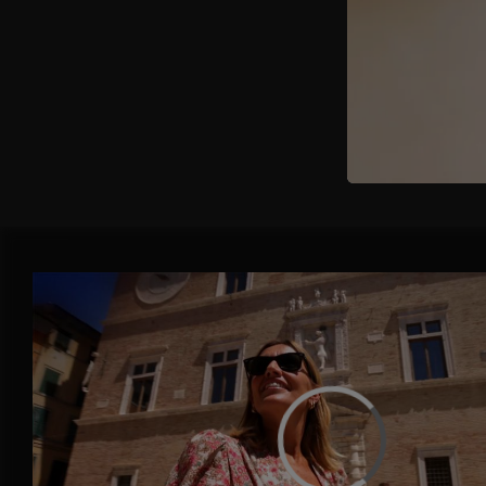
Pulire bene
e asciugarle
bene il prez
insieme all
tutto. Versa
la pagnotta 