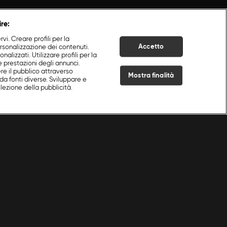
ire:
i. Creare profili per la
Accetto
ersonalizzazione dei contenuti.
nalizzati. Utilizzare profili per la
e prestazioni degli annunci.
re il pubblico attraverso
Mostra finalità
da fonti diverse. Sviluppare e
selezione della pubblicità.
Live Now
Cookie e scelte pubblicitarie