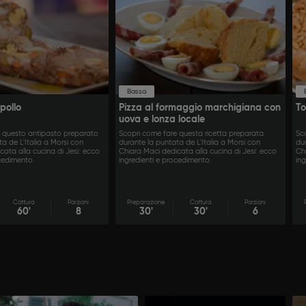
Bassa
pollo
Pizza al formaggio marchigiana con
To
uova e lonza locale
e questo antipasto preparato
Scopri come fare questa ricetta preparata
Sc
a de L'Italia a Morsi con
durante la puntata de L'Italia a Morsi con
dur
cata alla cucina di Jesi: ecco
Chiara Maci dedicata alla cucina di Jesi: ecco
Ch
ocedimento.
ingredienti e procedimento.
in
Cottura
Porzioni
Preparazione
Cottura
Porzioni
60'
8
30'
30'
6