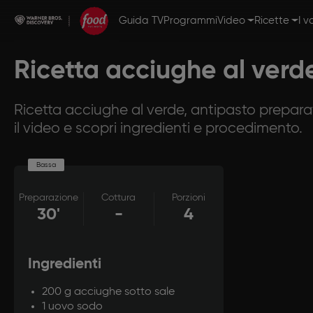
Guida TV
Programmi
Video
Ricette
I v
Ricetta acciughe al verd
Ricetta acciughe al verde, antipasto preparat
il video e scopri ingredienti e procedimento.
Bassa
Preparazione
Cottura
Porzioni
30'
-
4
Ingredienti
200 g acciughe sotto sale
1 uovo sodo