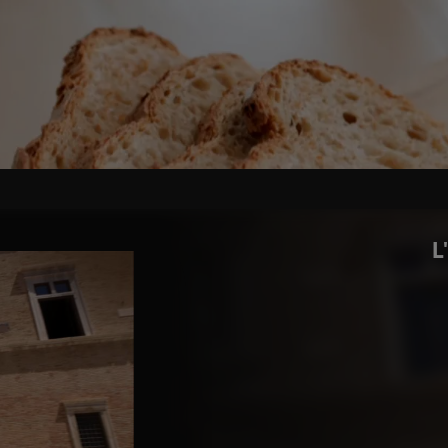
 le acciughe e metterle in ammollo in acqua con 2 cucc
 bene con scottex, togliere la testa ed eliminare la lisc
zemolo fresco, scegliere solo le foglie piccole del pre
’aglio e al tuorlo d’uovo. Aggiungere olio extravergine
re la salsa nella ciotola sopra le acciughe (fare riposar
di pane per creare dei crostoni e scaldarli. Servire con
L