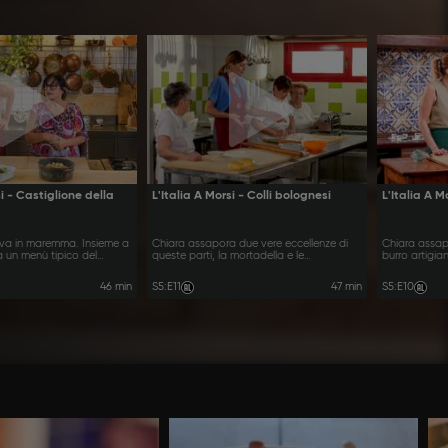
si - Castiglione della
L'Italia A Morsi - Colli bolognesi
L'Italia A M
iva in maremma. Insieme a
Chiara assapora due vere eccellenze di
Chiara assapor
 un menù tipico del
queste parti, la mortadella e le
burro artigian
crescentine.
tradizioni.
46 min
S5
:
E11
47 min
S5
:
E10