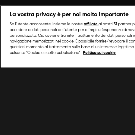
La vostra privacy è per noi molto importante
Se l'utente acconsente, insieme le nostre
affiliate
ai nostri
31
partner p
accedere ai dati personali dell'utente per offrirgli un'esperienza di na
personalizzata. Ciò avviene tramite il trattamento dei dati personali ra
navigazione memorizzati nei cookie. È possibile fornire/revocare il co
qualsiasi momento al trattamento sulla base di un interesse legittimo 
pulsante “Cookie e scelte pubblicitarie”.
Politica sui cookie
/
Antipasti
/
Acciughe al verde
Condizioni d'uso