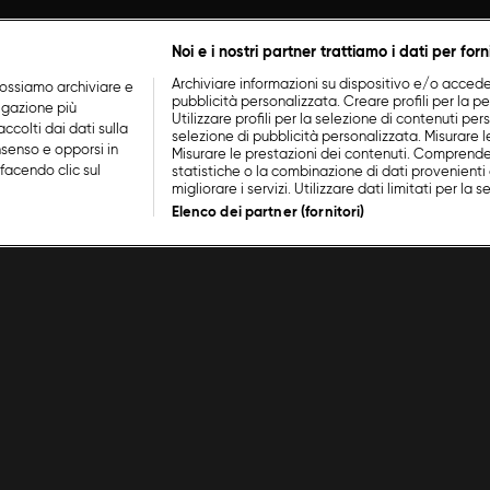
Noi e i nostri partner trattiamo i dati per forn
Archiviare informazioni su dispositivo e/o accederv
ossiamo archiviare e
pubblicità personalizzata. Creare profili per la p
vigazione più
Utilizzare profili per la selezione di contenuti perso
ccolti dai dati sulla
selezione di pubblicità personalizzata. Misurare l
nsenso e opporsi in
Misurare le prestazioni dei contenuti. Comprende
facendo clic sul
statistiche o la combinazione di dati provenienti 
migliorare i servizi. Utilizzare dati limitati per la 
Elenco dei partner (fornitori)
Cookie Policy