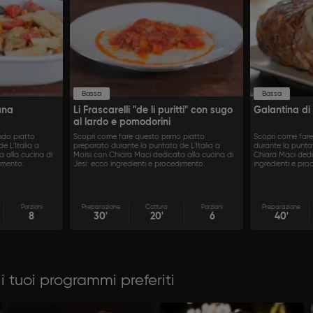
Bassa
Bassa
ana
Li Frascarelli "de li puritti" con sugo
Galantina di 
al lardo e pomodorini
ndo piatto
Scopri come fare questo primo piatto
Scopri come far
e L'Italia a
preparato durante la puntata de L'Italia a
durante la puntat
 alla cucina di
Morsi con Chiara Maci dedicata alla cucina di
Chiara Maci dedi
imento.
Jesi: ecco ingredienti e procedimento.
ingredienti e pr
Porzioni
Preparazione
Cottura
Porzioni
Preparazione
8
30'
20'
6
40'
i tuoi programmi preferiti