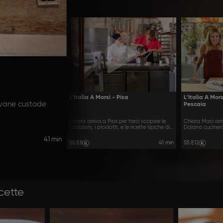
L'Italia A Morsi - Pisa
L'Italia A Mor
ovane custode
Pescaia
Chiara arriva a Pisa per farci scoprire le
Chiara Maci arr
tradizioni, i prodotti, e le ricette tipiche di
Daiana cucinerà
questa città
territorio
41 min
S5
:
E8
41 min
S5
:
E12
icette