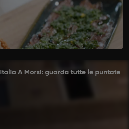
hiai di aceto bianco. Sciacquarle sotto l’acqua
a poi riporle in una ciotola.. Lavare e pulire
zzemolo e tritarlo finemente con la mezzaluna
, sale, aceto, peperoncino e amalgamare bene il
e per un po' di ore per insaporire bene). Tagliare
 crostoni di pane.
'Italia A Morsi: guarda tutte le puntate