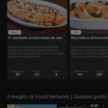
Bassa
Alta
U' ciambello al cioccolado de Jesi
Stoccafisso all'anconit
Scopri come fare questo dolce preparato
Scopri come fare questo seco
durante la puntata de L'Italia a Morsi con
preparato durante la puntata d
Chiara Maci dedicata alla cucina di Jesi: ecco
Morsi con Chiara Maci dedicata
ingredienti e procedimento.
Jesi: ecco ingredienti e proced
Preparazione
Cottura
Porzioni
Preparazione
Cottura
30'
40'
8
60'
120'
Il meglio di Food Network | Guarda gratis 