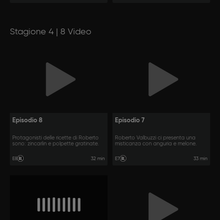
Stagione 4 | 8 Video
Episodio 8
Episodio 7
Protagonisti delle ricette di Roberto
Roberto Valbuzzi ci presenta una
sono: zincarlin e polpette gratinate.
misticanza con anguria e melone.
32 min
33 min
E8
E7