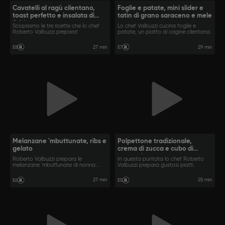
Cavatelli al ragù cilentano,
Foglie e patate, mini slider e
toast perfetto e insalata di
tatin di grano saraceno e mele
fichi
Scopriamo le tre ricette che lo chef
Lo chef Valbuzzi cucina foglie e
Roberto Valbuzzi prepara!
patate, un piatto di origine cilentana.
27 min
29 min
E8
E7
Melanzane 'mbuttunate, ribs e
Polpettone tradizionale,
gelato
crema di zucca e cubo di
zucca glassata
Roberto Valbuzzi prepara le
In questa puntata lo chef Roberto
melanzane 'mbuttunate di nonna
Valbuzzi prepara gustosi piatti.
rosa.
27 min
25 min
E6
E5