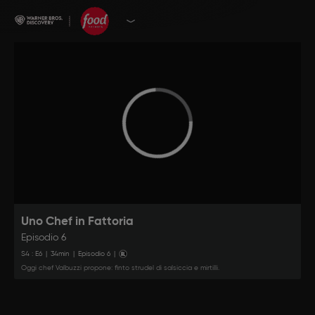
Uno Chef in Fattoria
Episodio 6
S
4
: E
6
|
34
min
|
Episodio 6
|
Oggi chef Valbuzzi propone: finto strudel di salsiccia e mirtilli.