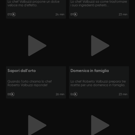
Lo chef Valbuzzi propone un dolce
Lo chef Valbuzzi sa come trasformare
veloce ma d'effetto.
i suoi ingredienti preferiti...
24 min
23 min
E10
E9
Sapori dall'orto
Domenica in famiglia
Quando l'orto chiama lo chef
Lo chef Roberto Valbuzzi prepara tre
Roberto Valbuzzi risponde!
ricette per una domenica in famiglia.
26 min
23 min
E8
E6