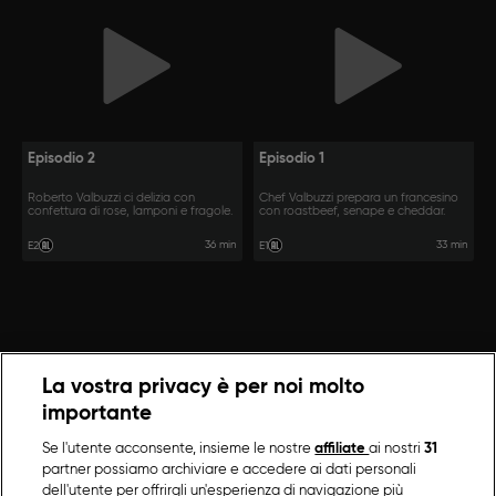
Episodio 2
Episodio 1
Roberto Valbuzzi ci delizia con
Chef Valbuzzi prepara un francesino
confettura di rose, lamponi e fragole.
con roastbeef, senape e cheddar.
36 min
33 min
E2
E1
La vostra privacy è per noi molto
importante
Se l'utente acconsente, insieme le nostre
affiliate
ai nostri
31
partner possiamo archiviare e accedere ai dati personali
dell'utente per offrirgli un'esperienza di navigazione più