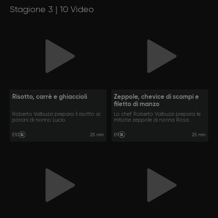
Stagione 3 | 10 Video
Risotto, carrè e ghiaccioli
Zeppole, chevice di scampi e
filetto di manzo
Roberto Valbuzzi prepara il risotto ai
Lo chef Roberto Valbuzzi prepara le
porcini di nonno Lucio.
mitiche zeppole di nonna Rosa.
25 min
25 min
E10
E9