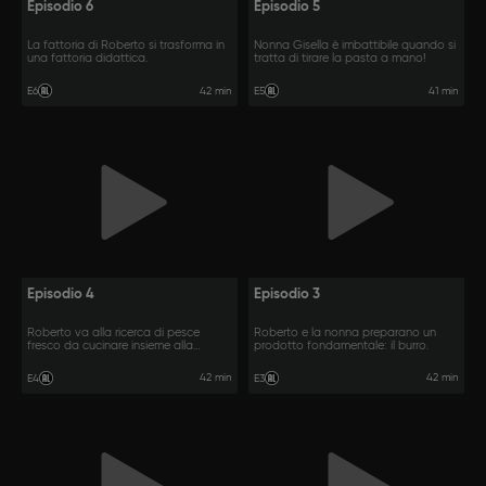
Episodio 6
Episodio 5
La fattoria di Roberto si trasforma in
Nonna Gisella è imbattibile quando si
una fattoria didattica.
tratta di tirare la pasta a mano!
42 min
41 min
E6
E5
Episodio 4
Episodio 3
Roberto va alla ricerca di pesce
Roberto e la nonna preparano un
fresco da cucinare insieme alla
prodotto fondamentale: il burro.
nonna.
42 min
42 min
E4
E3