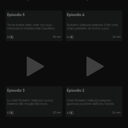
Episodio 5
Episodio 4
Tra le ricette dello chef non può
Roberto Valbuzzi prepara Il fish and
mancare la tradizionale Cipollata.
chips preferito di nonno Lucio.
25 min
22 min
E5
E4
Episodio 3
Episodio 2
Lo chef Roberto Valbuzzi cucina
Chef Roberto Valbuzzi prepara
insieme alla moglie Eleonora.
gustose zucchine dell'orto farcite.
23 min
24 min
E3
E2