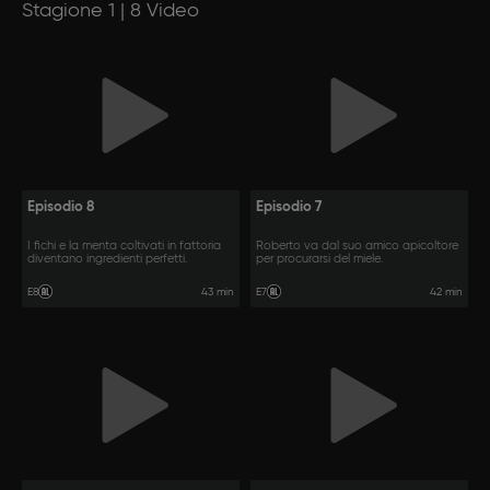
Stagione 1 | 8 Video
Episodio 8
Episodio 7
I fichi e la menta coltivati in fattoria
Roberto va dal suo amico apicoltore
diventano ingredienti perfetti.
per procurarsi del miele.
43 min
42 min
E8
E7