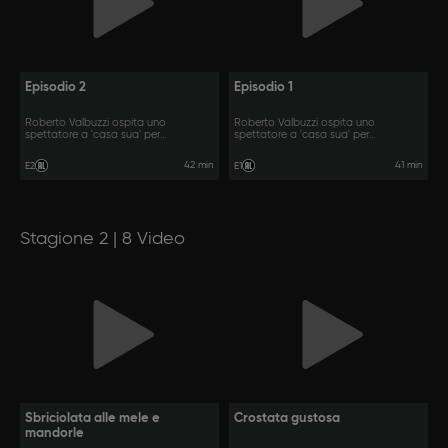
Episodio 2
Episodio 1
Roberto Valbuzzi ospita uno
Roberto Valbuzzi ospita uno
spettatore a 'casa sua' per
spettatore a 'casa sua' per
raccontarsi.
raccontarsi.
42 min
41 min
E2
E1
Stagione 2 | 8 Video
Sbriciolata alle mele e
Crostata gustosa
mandorle