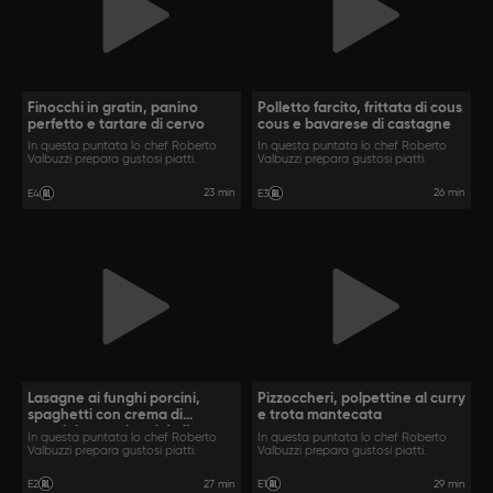
Finocchi in gratin, panino
Polletto farcito, frittata di cous
perfetto e tartare di cervo
cous e bavarese di castagne
In questa puntata lo chef Roberto
In questa puntata lo chef Roberto
Valbuzzi prepara gustosi piatti.
Valbuzzi prepara gustosi piatti.
23 min
26 min
E4
E3
Lasagne ai funghi porcini,
Pizzoccheri, polpettine al curry
spaghetti con crema di
e trota mantecata
parmigiano e tiramisù di
In questa puntata lo chef Roberto
In questa puntata lo chef Roberto
Eleonora
Valbuzzi prepara gustosi piatti.
Valbuzzi prepara gustosi piatti.
27 min
29 min
E2
E1