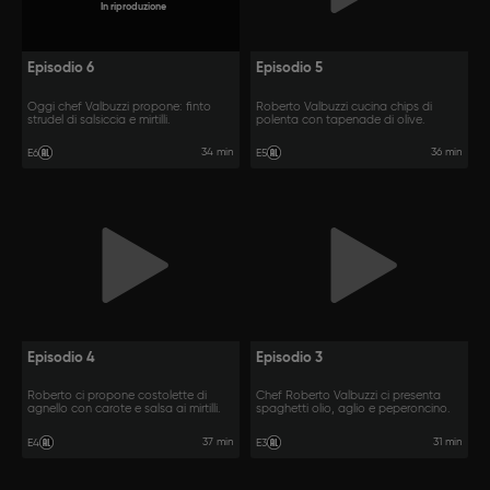
In riproduzione
Episodio 6
Episodio 5
Oggi chef Valbuzzi propone: finto
Roberto Valbuzzi cucina chips di
strudel di salsiccia e mirtilli.
polenta con tapenade di olive.
34 min
36 min
E6
E5
Episodio 4
Episodio 3
Roberto ci propone costolette di
Chef Roberto Valbuzzi ci presenta
agnello con carote e salsa ai mirtilli.
spaghetti olio, aglio e peperoncino.
37 min
31 min
E4
E3