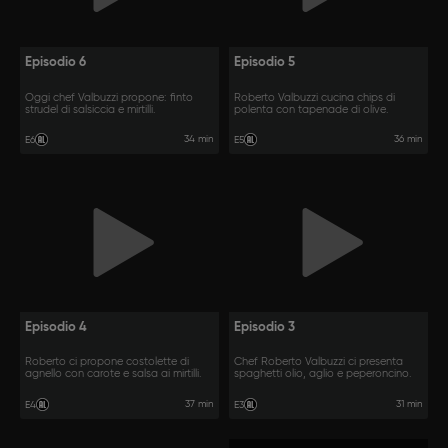
Episodio 6
Episodio 5
Oggi chef Valbuzzi propone: finto
Roberto Valbuzzi cucina chips di
strudel di salsiccia e mirtilli.
polenta con tapenade di olive.
34 min
36 min
E6
E5
Episodio 4
Episodio 3
Roberto ci propone costolette di
Chef Roberto Valbuzzi ci presenta
agnello con carote e salsa ai mirtilli.
spaghetti olio, aglio e peperoncino.
37 min
31 min
E4
E3