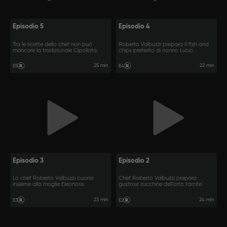
Episodio 5
Episodio 4
Tra le ricette dello chef non può
Roberto Valbuzzi prepara Il fish and
mancare la tradizionale Cipollata.
chips preferito di nonno Lucio.
25 min
22 min
E5
E4
Episodio 3
Episodio 2
Lo chef Roberto Valbuzzi cucina
Chef Roberto Valbuzzi prepara
insieme alla moglie Eleonora.
gustose zucchine dell'orto farcite.
23 min
24 min
E3
E2