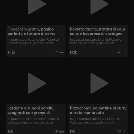
Finocchi in gratin, panino
Polletto farcito, frittata di cous
perfetto e tartare di cervo
cous e bavarese di castagne
In questa puntata lo chef Roberto
In questa puntata lo chef Roberto
Valbuzzi prepara gustosi piatti.
Valbuzzi prepara gustosi piatti.
23 min
26 min
E4
E3
Lasagne ai funghi porcini,
Pizzoccheri, polpettine al curry
spaghetti con crema di
e trota mantecata
parmigiano e tiramisù di
In questa puntata lo chef Roberto
In questa puntata lo chef Roberto
Eleonora
Valbuzzi prepara gustosi piatti.
Valbuzzi prepara gustosi piatti.
27 min
29 min
E2
E1