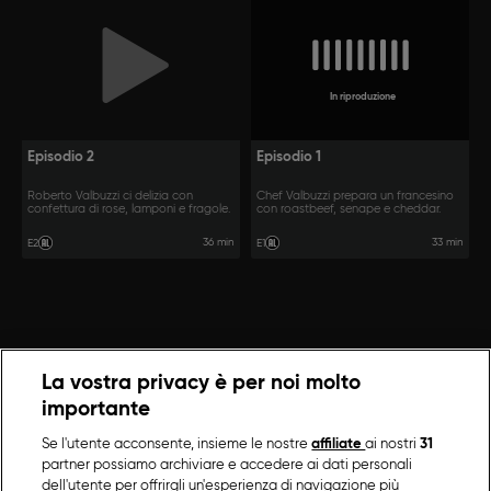
In riproduzione
Episodio 2
Episodio 1
Roberto Valbuzzi ci delizia con
Chef Valbuzzi prepara un francesino
confettura di rose, lamponi e fragole.
con roastbeef, senape e cheddar.
36 min
33 min
E2
E1
La vostra privacy è per noi molto
importante
Se l'utente acconsente, insieme le nostre
affiliate
ai nostri
31
partner possiamo archiviare e accedere ai dati personali
dell'utente per offrirgli un'esperienza di navigazione più