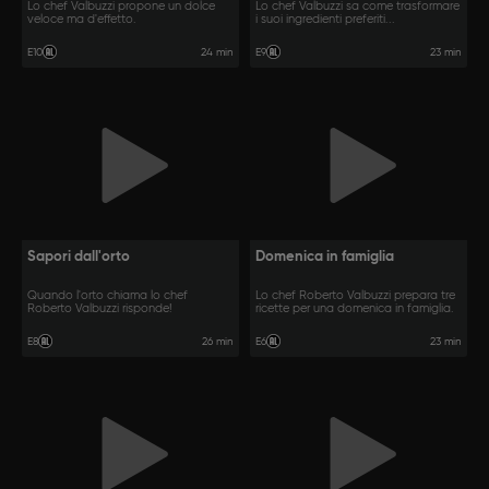
Lo chef Valbuzzi propone un dolce
Lo chef Valbuzzi sa come trasformare
veloce ma d'effetto.
i suoi ingredienti preferiti...
24 min
23 min
E10
E9
Sapori dall'orto
Domenica in famiglia
Quando l'orto chiama lo chef
Lo chef Roberto Valbuzzi prepara tre
Roberto Valbuzzi risponde!
ricette per una domenica in famiglia.
26 min
23 min
E8
E6