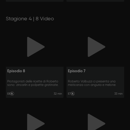
Stagione 4 | 8 Video
Episodio 8
Episodio 7
Protagonisti delle ricette di Roberto
Roberto Valbuzzi ci presenta una
sono: zincarlin e polpette gratinate.
misticanza con anguria e melone.
32 min
33 min
E8
E7