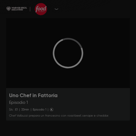
Uno Chef in Fattoria
Episodio 1
S
4
: E
1
|
33
min
|
Episodio 1
|
Chef Valbuzzi prepara un francesino con roastbeef, senape e cheddar.