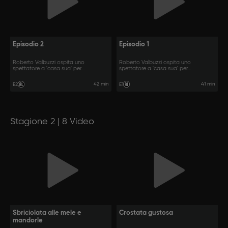
Episodio 2
Episodio 1
Roberto Valbuzzi ospita uno
Roberto Valbuzzi ospita uno
spettatore a 'casa sua' per
spettatore a 'casa sua' per
raccontarsi.
raccontarsi.
42 min
41 min
E2
E1
Stagione 2 | 8 Video
Sbriciolata alle mele e
Crostata gustosa
mandorle