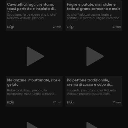
Cavatelli al ragù cilentano,
Foglie e patate, mini slider e
toast perfetto e insalata di
tatin di grano saraceno e mele
fichi
Scopriamo le tre ricette che lo chef
Lo chef Valbuzzi cucina foglie e
Roberto Valbuzzi prepara!
patate, un piatto di origine cilentana.
27 min
29 min
E8
E7
Melanzane 'mbuttunate, ribs e
Polpettone tradizionale,
gelato
crema di zucca e cubo di
zucca glassata
Roberto Valbuzzi prepara le
In questa puntata lo chef Roberto
melanzane 'mbuttunate di nonna
Valbuzzi prepara gustosi piatti.
rosa.
27 min
25 min
E6
E5