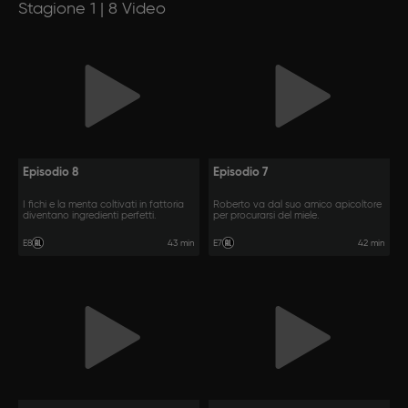
Stagione 1 | 8 Video
Episodio 8
Episodio 7
I fichi e la menta coltivati in fattoria
Roberto va dal suo amico apicoltore
diventano ingredienti perfetti.
per procurarsi del miele.
43 min
42 min
E8
E7