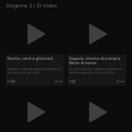
Stagione 3 | 10 Video
Risotto, carrè e ghiaccioli
Zeppole, chevice di scampi e
filetto di manzo
Roberto Valbuzzi prepara il risotto ai
Lo chef Roberto Valbuzzi prepara le
porcini di nonno Lucio.
mitiche zeppole di nonna Rosa.
25 min
25 min
E10
E9