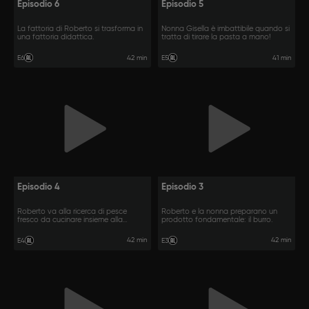
Episodio 6
Episodio 5
La fattoria di Roberto si trasforma in
Nonna Gisella è imbattibile quando si
una fattoria didattica.
tratta di tirare la pasta a mano!
42 min
41 min
E6
E5
Episodio 4
Episodio 3
Roberto va alla ricerca di pesce
Roberto e la nonna preparano un
fresco da cucinare insieme alla
prodotto fondamentale: il burro.
nonna.
42 min
42 min
E4
E3