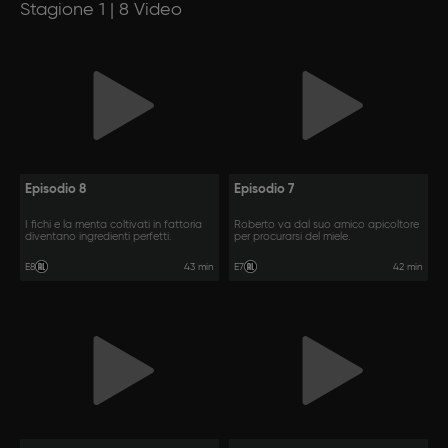
Stagione 1 | 8 Video
Episodio 8
Episodio 7
I fichi e la menta coltivati in fattoria
Roberto va dal suo amico apicoltore
diventano ingredienti perfetti.
per procurarsi del miele.
43 min
42 min
E8
E7