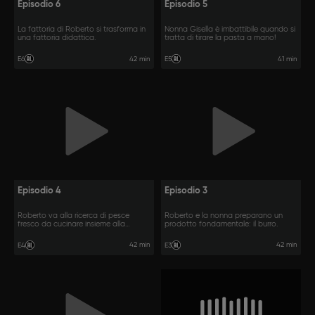
Episodio 6
Episodio 5
La fattoria di Roberto si trasforma in
Nonna Gisella è imbattibile quando si
una fattoria didattica.
tratta di tirare la pasta a mano!
42 min
41 min
E6
E5
Episodio 4
Episodio 3
Roberto va alla ricerca di pesce
Roberto e la nonna preparano un
fresco da cucinare insieme alla
prodotto fondamentale: il burro.
nonna.
42 min
42 min
E4
E3