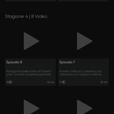
Stagione 4 | 8 Video
Episodio 8
Episodio 7
Protagonisti delle ricette di Roberto
Roberto Valbuzzi ci presenta una
sono: zincarlin e polpette gratinate.
misticanza con anguria e melone.
32 min
33 min
E8
E7