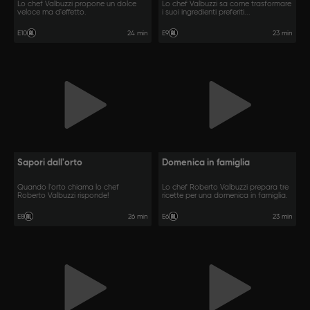
Lo chef Valbuzzi propone un dolce
Lo chef Valbuzzi sa come trasformare
veloce ma d'effetto.
i suoi ingredienti preferiti...
24 min
23 min
E10
E9
Sapori dall'orto
Domenica in famiglia
Quando l'orto chiama lo chef
Lo chef Roberto Valbuzzi prepara tre
Roberto Valbuzzi risponde!
ricette per una domenica in famiglia.
26 min
23 min
E8
E6