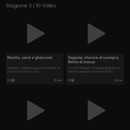
Stagione 3 | 10 Video
Risotto, carrè e ghiaccioli
Zeppole, chevice di scampi e
filetto di manzo
Roberto Valbuzzi prepara il risotto ai
Lo chef Roberto Valbuzzi prepara le
porcini di nonno Lucio.
mitiche zeppole di nonna Rosa.
25 min
25 min
E10
E9