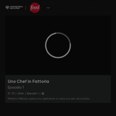
Uno Chef in Fattoria
Episodio 1
S
1
: E
1
|
41
min
|
Episodio 1
|
Roberto Valbuzzi ospita uno spettatore a 'casa sua' per raccontarsi.