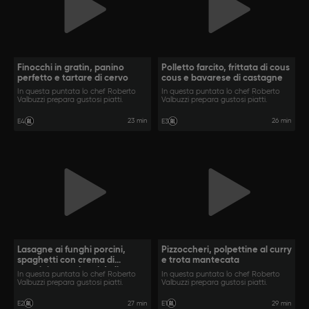
Finocchi in gratin, panino
Polletto farcito, frittata di cous
perfetto e tartare di cervo
cous e bavarese di castagne
In questa puntata lo chef Roberto
In questa puntata lo chef Roberto
Valbuzzi prepara gustosi piatti.
Valbuzzi prepara gustosi piatti.
23 min
26 min
E4
E3
Lasagne ai funghi porcini,
Pizzoccheri, polpettine al curry
spaghetti con crema di
e trota mantecata
parmigiano e tiramisù di
In questa puntata lo chef Roberto
In questa puntata lo chef Roberto
Eleonora
Valbuzzi prepara gustosi piatti.
Valbuzzi prepara gustosi piatti.
27 min
29 min
E2
E1