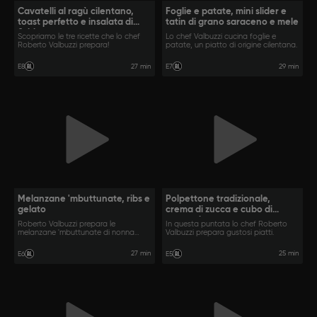
Cavatelli al ragù cilentano,
Foglie e patate, mini slider e
toast perfetto e insalata di
tatin di grano saraceno e mele
fichi
Scopriamo le tre ricette che lo chef
Lo chef Valbuzzi cucina foglie e
Roberto Valbuzzi prepara!
patate, un piatto di origine cilentana.
27 min
29 min
E8
E7
Melanzane 'mbuttunate, ribs e
Polpettone tradizionale,
gelato
crema di zucca e cubo di
zucca glassata
Roberto Valbuzzi prepara le
In questa puntata lo chef Roberto
melanzane 'mbuttunate di nonna
Valbuzzi prepara gustosi piatti.
rosa.
27 min
25 min
E6
E5