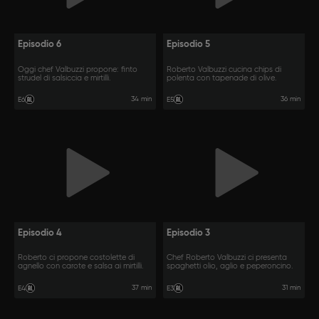
Episodio 6
Episodio 5
Oggi chef Valbuzzi propone: finto
Roberto Valbuzzi cucina chips di
strudel di salsiccia e mirtilli.
polenta con tapenade di olive.
34 min
36 min
E6
E5
Episodio 4
Episodio 3
Roberto ci propone costolette di
Chef Roberto Valbuzzi ci presenta
agnello con carote e salsa ai mirtilli.
spaghetti olio, aglio e peperoncino.
37 min
31 min
E4
E3