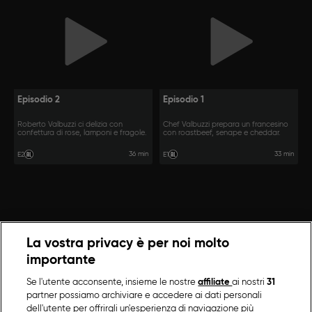
Episodio 2
Episodio 1
Roberto Valbuzzi ci delizia con
Chef Valbuzzi prepara un francesino
confettura di rose, lamponi e fragole.
con roastbeef, senape e cheddar.
36 min
33 min
E2
E1
La vostra privacy è per noi molto
importante
Se l'utente acconsente, insieme le nostre
affiliate
ai nostri
31
partner possiamo archiviare e accedere ai dati personali
dell'utente per offrirgli un'esperienza di navigazione più