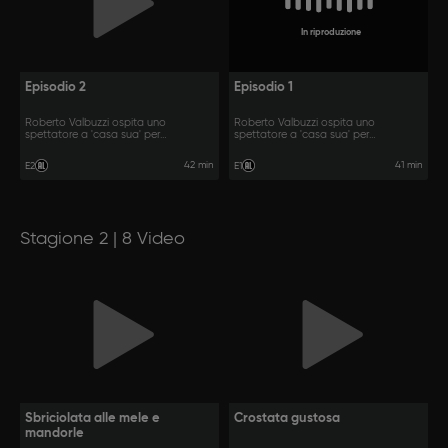
In riproduzione
Episodio 2
Episodio 1
Roberto Valbuzzi ospita uno
Roberto Valbuzzi ospita uno
spettatore a 'casa sua' per
spettatore a 'casa sua' per
raccontarsi.
raccontarsi.
42 min
41 min
E2
E1
Stagione 2 | 8 Video
Sbriciolata alle mele e
Crostata gustosa
mandorle