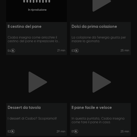
In riproduzione
Il cestino del pane
Dolci da prima colazione
Csaba insegna come arricchire il
La colazione dà l'energia giusta per
cestino del pane e impreziosire la
iniziare la giornata.
tavola.
21 min
25 min
E4
E3
Dessert da tavola
Il pane facile e veloce
I dessert di Csaba? Scopriamoli!
In questa puntata, Csaba insegna
come fare il pane in casa.
29 min
25 min
E2
E1