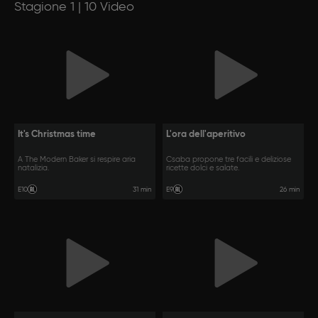
Stagione 1 | 10 Video
It's Christmas time
L'ora dell'aperitivo
A The Modern Baker si respire aria
Csaba propone tre facili e deliziose
natalizia.
ricette dolci e salate.
31 min
26 min
E10
E9