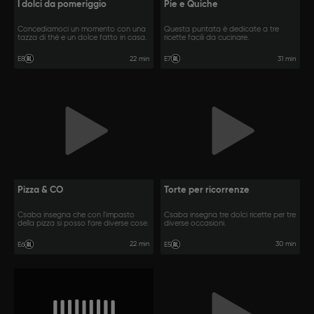
I dolci da pomeriggio
Pie e Quiche
Concediamoci un momento con una
Questa puntata è dedicate a tre
tazza di thé e un dolce fatto in casa.
ricette facili da cucinare.
22 min
31 min
E8
E7
Pizza & CO
Torte per ricorrenze
Csaba insegna che con l'impasto
Csaba insegna tre dolci ricette per tre
della pizza si posso fare diverse cose.
diverse occasioni.
22 min
30 min
E6
E5