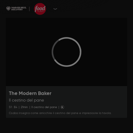
The Modern Baker
Il cestino del pane
S
1
: E
4
|
21
min
|
Il cestino del pane
|
Csaba insegna come arricchire il cestino del pane e impreziosire la tavola.