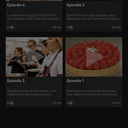
Episodio 4
Episodio 3
La missione di oggi di Ernst Knam?
Ernst Knam e la sua squadra sono
Una spettacolare torta che richiami il
alle prese con un’imponente scultura
mare.
in cioccolato per un evento in Alta
Badia.
39 min
40 min
E4
E3
Episodio 2
Episodio 1
Nel laboratorio di Ernst Knam, tutti
Ernst Knam e il suo team realizzano
collaborano per preparare una
una stilosa torta per un matrimonio
grande torta per un evento in un
che si celebra in montagna.
centro commerciale.
41 min
43 min
E2
E1