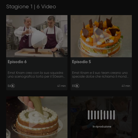
Stagione 1 | 6 Video
Episodio 6
Episodio 5
Ernst Knam crea con la sua squadra
Ernst Knam e il suo team creano uno
una scenografica torta per il 50esimo
speciale dolce che richiama il mondo
compleanno dell’Orchestra Toscanini
della pesca.
di Parma.
41 min
41 min
E6
E5
In riproduzione