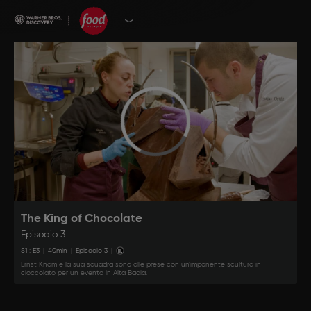
The King of Chocolate
Episodio 3
S
1
: E
3
|
40
min
|
Episodio 3
|
Ernst Knam e la sua squadra sono alle prese con un’imponente scultura in
cioccolato per un evento in Alta Badia.