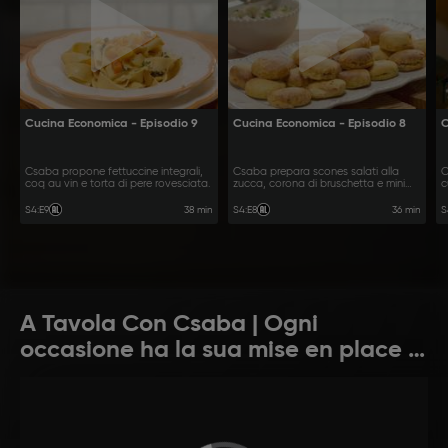
Cucina Economica - Episodio 9
Cucina Economica - Episodio 8
C
Csaba propone fettuccine integrali,
Csaba prepara scones salati alla
C
coq au vin e torta di pere rovesciata.
zucca, corona di bruschetta e mini
c
quiche.
38 min
36 min
S4
:
E9
S4
:
E8
S
A Tavola Con Csaba | Ogni
occasione ha la sua mise en place e
un menu dedicato