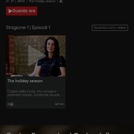
S
1
: E
1
|
48
min
|
The holiday season
|
Guarda ora
Stagione 1 | Episodi 1
Guarda tutti i video
The holiday season
Csaba dalla Zorza, tra consigli e
addobbi natalizi, condivide alcune
delle sue ricette del cuore per le feste.
48 min
E1