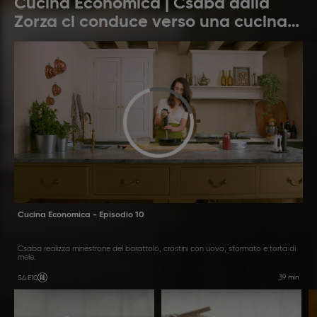
Cucina Economica | Csaba dalla
Zorza ci conduce verso una cucina
etica, moderna e sostenibile
Cucina Economica - Episodio 10
Csaba realizza minestrone del barattolo, crostini con uovo, sformato e torta di
mele.
39 min
S4
:
E10