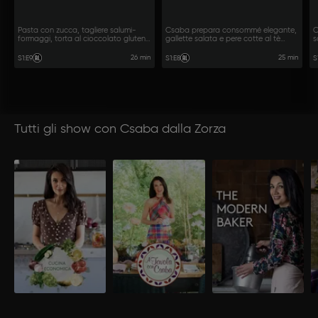
Pasta con zucca, tagliere salumi-
Csaba prepara consommé elegante,
C
formaggi, torta al cioccolato gluten-
gallette salata e pere cotte al tè
s
free.
chai.
c
26 min
25 min
S1
:
E9
S1
:
E8
S
Tutti gli show con Csaba dalla Zorza