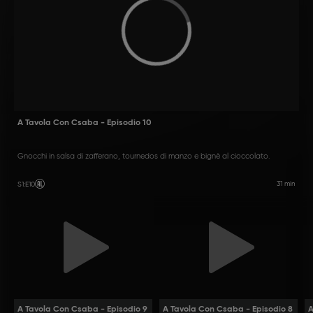
A Tavola Con Csaba - Episodio 10
Gnocchi in salsa di zafferano, tournedos di manzo e bignè al cioccolato.
31 min
S1
:
E10
A Tavola Con Csaba - Episodio 9
A Tavola Con Csaba - Episodio 8
A