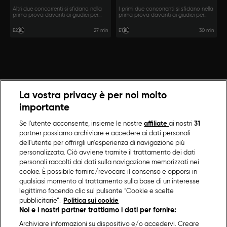
Altri due concorrenti si sfidano nella
I primi due concorrenti si sfidano nella
prima prova davanti ai giudici per
prima prova davanti ai giudici per
ottenere la postazione migliore sulla
ottenere la postazione migliore sulla
grande griglia della finale.
grande griglia della finale.
27 min
30 min
E2
E1
La vostra privacy è per noi molto
importante
Se l'utente acconsente, insieme le nostre
affiliate
ai nostri
31
partner possiamo archiviare e accedere ai dati personali
dell'utente per offrirgli un'esperienza di navigazione più
personalizzata. Ciò avviene tramite il trattamento dei dati
personali raccolti dai dati sulla navigazione memorizzati nei
cookie. È possibile fornire/revocare il consenso e opporsi in
qualsiasi momento al trattamento sulla base di un interesse
legittimo facendo clic sul pulsante “Cookie e scelte
pubblicitarie”.
Politica sui cookie
Noi e i nostri partner trattiamo i dati per fornire:
Archiviare informazioni su dispositivo e/o accedervi. Creare