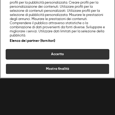
profili per la pubblicità personalizzata. Creare profili per la
personalizzazione dei contenuti. Utilizzare profili per la
selezione di contenuti personalizzati. Utilizzare profili per la
selezione di pubblicità personalizzata. Misurare le prestazioni
degli annunci. Misurare le prestazioni dei contenuti.
Comprendere il pubblico attraverso statistiche o la
combinazione di dati provenienti da fonti diverse. Sviluppare e
migliorare i servizi. Utilizzare dati limitati per la selezione della
pubblicità.
Elenco dei partner (fornitori)
Accetto
Mostra finalità
Home
Programmi
Live
Cerca
Menu
/
Programmi Food Network
/
The Golden Steak
/
Episodio 5
Ricette
Chef
Programmi
Condizioni d'uso
Privacy policy