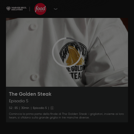
The Golden Steak
Episodio 5
S
2
: E
5
|
30
min
|
Episodio 5
|
Comincia la prima parte della finale di The Golden Steak: i grigliatori, insieme ai loro
team, si sfidano sulla grande griglia in tre manche diverse.