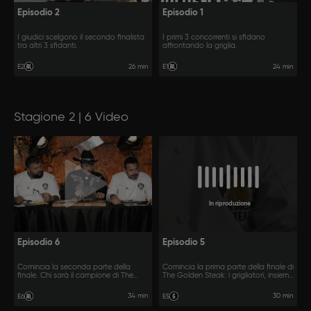
Episodio 2
Episodio 1
I giudici scelgono il secondo finalista
I primi 3 concorrenti si sfidano
tra altri 3 sfidanti.
affrontando la griglia.
26 min
24 min
E2
E1
Stagione 2 | 6 Video
In riproduzione
Episodio 6
Episodio 5
Comincia la seconda parte della
Comincia la prima parte della finale di
finale. Chi sarà il campione di The
The Golden Steak: i grigliatori, insieme
Golden Steak?
ai loro team, si sfidano sulla grande
griglia in tre manche diverse.
34 min
30 min
E6
E5