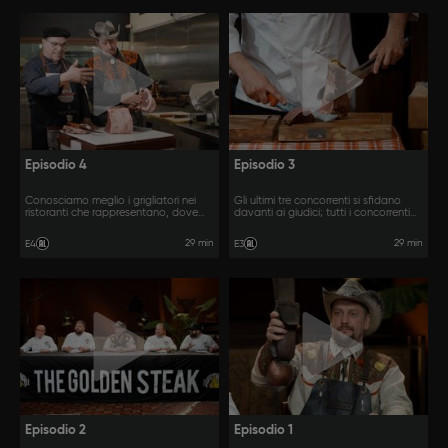
Episodio 4
Episodio 3
Conosciamo meglio i grigliatori nei
Gli ultimi tre concorrenti si sfidano
ristoranti che rappresentano, dove
davanti ai giudici; tutti i concorrenti
ogni concorrente forma il proprio
avranno la loro posizione sulla griglia
team, con cui affronterà il pressure
in base al punteggio ottenuto.
29 min
29 min
E4
E3
test.
Episodio 2
Episodio 1