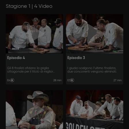
Stagione 1 | 4 Video
Episodio 4
Episodio 3
Gli 8 finalisti sfidano la griglia
I giudici scelgono l’ultimo finalista,
ottagonale per il titolo di miglior
due concorrenti vengono eliminati.
grigliatore.
28 min
27 min
E4
E3