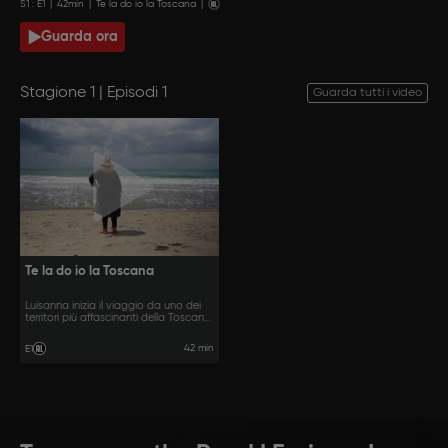
S
1
: E
1
|
42
min
|
Te la do io la Toscana
|
Guarda ora
Stagione 1 | Episodi 1
Guarda tutti i video
Te la do io la Toscana
Luisanna inizia il viaggio da uno dei
territori più affascinanti della Toscana:
la Maremma.
42 min
E1