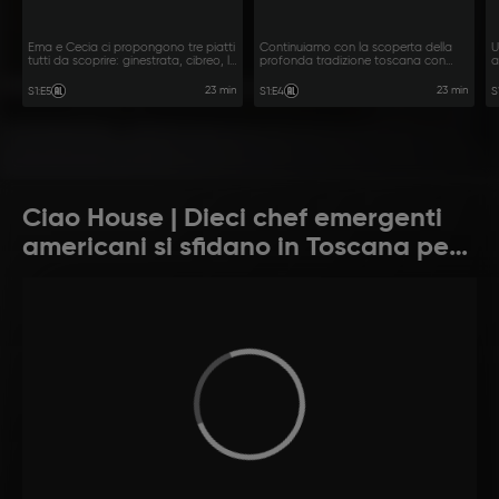
Ema e Cecia ci propongono tre piatti
Continuiamo con la scoperta della
U
tutti da scoprire: ginestrata, cibreo, la
profonda tradizione toscana con
a
ricetta preferita da Caterina de’
pappardelle al sugo di cinghiale,
c
Medici e un delizioso baccalà alla
lingua dolce e forte e zabaione al vin
f
23 min
23 min
S1
:
E5
S1
:
E4
S
livornese
santo.
Ciao House | Dieci chef emergenti
americani si sfidano in Toscana per
realizzare il loro sogno