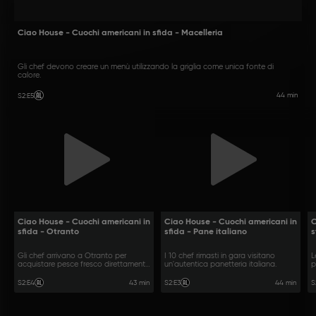
Ciao House - Cuochi americani in sfida - Macelleria
Gli chef devono creare un menù utilizzando la griglia come unica fonte di
calore.
44 min
S2
:
E5
Ciao House - Cuochi americani in
Ciao House - Cuochi americani in
C
sfida - Otranto
sfida - Pane italiano
s
Gli chef arrivano a Otranto per
I 10 chef rimasti in gara visitano
L
acquistare pesce fresco direttamente
un'autentica panetteria italiana.
p
da un molo.
43 min
44 min
S2
:
E4
S2
:
E3
S