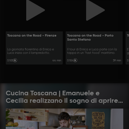
Toscana on the Road - Firenze
Toscana on the Road - Porto
T
Santo Stefano
La giornata fiorentina di Enrica e
Il tour di Enrica e Luca parte con la
E
Luca inizia con il lampredotto.
tappa in un "fast food" marittimo.
g
44 min
39 min
S1
:
E5
S1
:
E4
S
Cucina Toscana | Emanuele e
Cecilia realizzano il sogno di aprire
una trattoria a Firenze